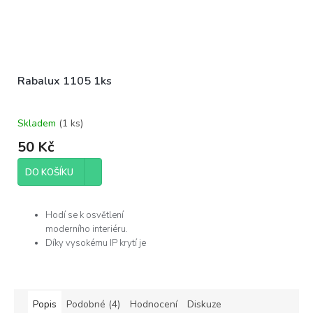
Rabalux 1105 1ks
Skladem
(
1 ks
)
50 Kč
DO KOŠÍKU
Hodí se k osvětlení
moderního interiéru.
Díky vysokému IP krytí je
můžete použít v
koupelně.
Žárovka není součástí
balení.
Popis
Podobné (4)
Hodnocení
Diskuze