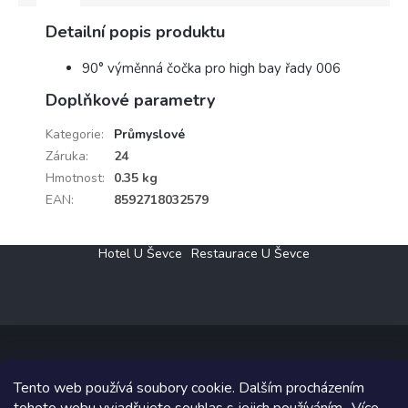
Výrobce
Detailní popis produktu
Rabalux
90° výměnná čočka pro high bay řady 006
Doplňkové parametry
Kategorie
:
Průmyslové
Záruka
:
24
Hmotnost
:
0.35 kg
EAN
:
8592718032579
Z
Hotel U Ševce
Restaurace U Ševce
á
p
a
t
í
Tento web používá soubory cookie. Dalším procházením
Copyright 2026
Elektro Klesný s.r.o.
. Všechna práva vyhrazena.