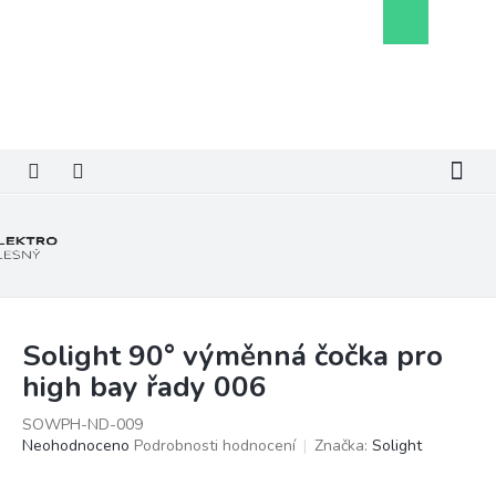
Přejít
Nákupní
na
košík
obsah
Solight 90° výměnná čočka pro
high bay řady 006
SOWPH-ND-009
Průměrné
Neohodnoceno
Podrobnosti hodnocení
Značka:
Solight
hodnocení
produktu