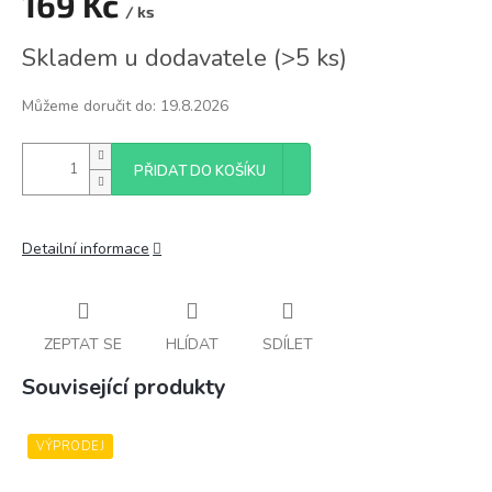
169 Kč
/ ks
Měrná
Skladem u dodavatele
(
>5 ks
)
cena:
Můžeme doručit do:
19.8.2026
PŘIDAT DO KOŠÍKU
Detailní informace
ZEPTAT SE
HLÍDAT
SDÍLET
Související produkty
VÝPRODEJ