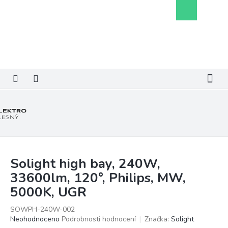
Přejít
Nákupní
na
košík
obsah
Solight high bay, 240W,
33600lm, 120°, Philips, MW,
5000K, UGR
SOWPH-240W-002
Průměrné
Neohodnoceno
Podrobnosti hodnocení
Značka:
Solight