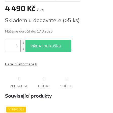
4 490 Kč
/ ks
Měrná
Skladem u dodavatele
(
>5 ks
)
cena:
Můžeme doručit do:
17.8.2026
PŘIDAT DO KOŠÍKU
Detailní informace
ZEPTAT SE
HLÍDAT
SDÍLET
Související produkty
VÝPRODEJ