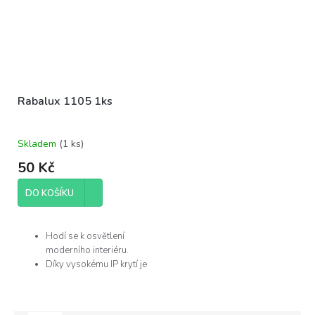
Rabalux 1105 1ks
Skladem
(
1 ks
)
50 Kč
DO KOŠÍKU
Hodí se k osvětlení
moderního interiéru.
Díky vysokému IP krytí je
můžete použít v
koupelně.
Žárovka není součástí