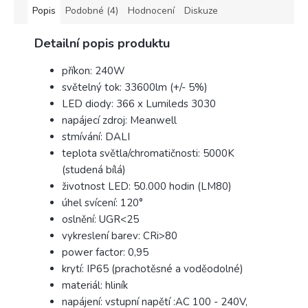
balení.
Popis
Podobné (4)
Hodnocení
Diskuze
Výrobce
Detailní popis produktu
Rabalux
příkon: 240W
světelný tok: 33600lm (+/- 5%)
LED diody: 366 x Lumileds 3030
napájecí zdroj: Meanwell
stmívání: DALI
teplota světla/chromatičnosti: 5000K
(studená bílá)
životnost LED: 50.000 hodin (LM80)
úhel svícení: 120°
oslnění: UGR<25
vykreslení barev: CRi>80
power factor: 0,95
krytí: IP65 (prachotěsné a voděodolné)
materiál: hliník
napájení: vstupní napětí :AC 100 - 240V,