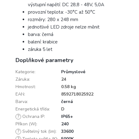
výstupní napětí: DC 28,8 - 48V, 5,0A
provozní teplota: -30°C až 50°C
rozměry: 280 x 248 mm
jednotlivé LED zdroje nelze měnit
barva: černá
balení: krabice
záruka 5 let
Doplňkové parametry
Kategorie
:
Průmyslové
Záruka
:
24
Hmotnost
:
0.58 kg
EAN
:
8592718025922
Barva
:
černá
Energetická třída
:
D
?
Ochrana IP
:
IP65+
Příkon (W)
:
240
?
Světelný tok (lm)
:
33600
?
Teplota světla (K)
:
5000K