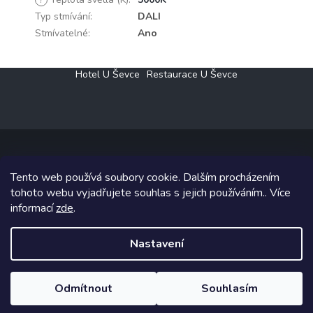
Typ stmívání
:
DALI
Stmívatelné
:
Ano
Z
Hotel U Ševce
Restaurace U Ševce
á
p
a
t
í
Tento web používá soubory cookie. Dalším procházením
Copyright 2026
Elektro Klesný s.r.o.
. Všechna práva vyhrazena.
tohoto webu vyjadřujete souhlas s jejich používáním.. Více
informací
zde
.
Grafický návrh vytvořil a na Shoptet implementoval
Tomáš Hlad
&
Shoptetak.cz
.
Nastavení
Vytvořil Shoptet
Odmítnout
Souhlasím