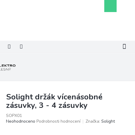
Přejít
Nákupní
na
košík
obsah
Solight držák vícenásobné
zásuvky, 3 - 4 zásuvky
SOPX01
Průměrné
Neohodnoceno
Podrobnosti hodnocení
Značka:
Solight
hodnocení
produktu