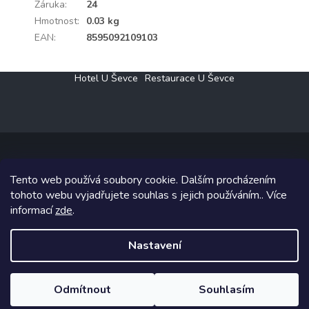
Záruka
:
24
Hmotnost
:
0.03 kg
EAN
:
8595092109103
Z
Hotel U Ševce
Restaurace U Ševce
á
p
a
t
í
Tento web používá soubory cookie. Dalším procházením
Copyright 2026
Elektro Klesný s.r.o.
. Všechna práva vyhrazena.
tohoto webu vyjadřujete souhlas s jejich používáním.. Více
informací
zde
.
Grafický návrh vytvořil a na Shoptet implementoval
Tomáš Hlad
&
Shoptetak.cz
.
Nastavení
Vytvořil Shoptet
Odmítnout
Souhlasím