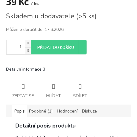
39 Kč
/ ks
Měrná
Skladem u dodavatele
(
>5 ks
)
cena:
Můžeme doručit do:
17.8.2026
PŘIDAT DO KOŠÍKU
Detailní informace
ZEPTAT SE
HLÍDAT
SDÍLET
Popis
Podobné (1)
Hodnocení
Diskuze
Detailní popis produktu