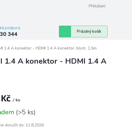
omu nebo bytu
Přihlášení
cká podpora:
Nákupní
Prázdný košík
30 344
košík
 1.4 A konektor - HDMI 1.4 A konektor, blistr, 1,5m
 1.4 A konektor - HDMI 1.4 A
 Kč
/ ks
á
ladem
(
>5 ks
)
e doručit do:
11.8.2026