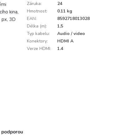
Záruka
:
24
ými
Hmotnost
:
0.11 kg
ího kina,
EAN
:
8592718013028
8 px, 3D
Délka (m)
:
1,5
Typ kabelu
:
Audio / video
Konektory
:
HDMI A
Verze HDMI
:
1.4
u podporou