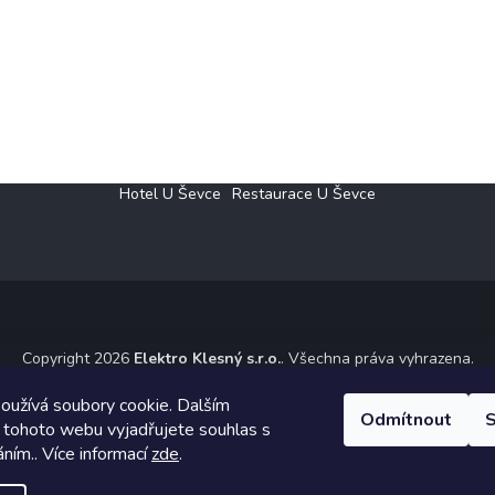
Hotel U Ševce
Restaurace U Ševce
Copyright 2026
Elektro Klesný s.r.o.
. Všechna práva vyhrazena.
ický návrh vytvořil a na Shoptet implementoval
Tomáš Hlad
&
Shoptet
oužívá soubory cookie. Dalším
Odmítnout
S
 tohoto webu vyjadřujete souhlas s
Vytvořil Shoptet
áním.. Více informací
zde
.