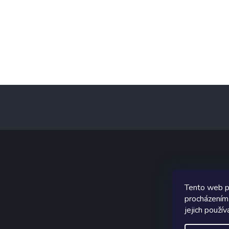
Z
á
p
a
t
í
Graf
Tento web p
procházením
jejich použív