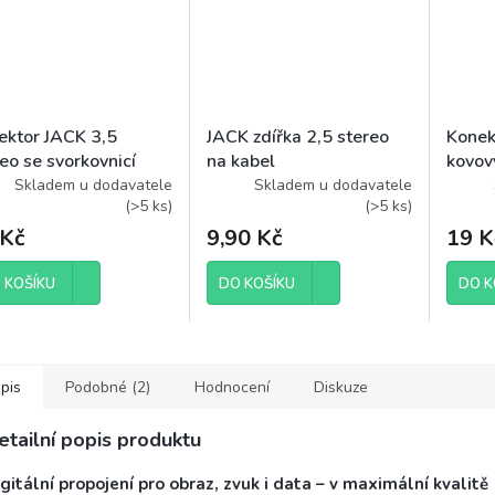
ektor JACK 3,5
JACK zdířka 2,5 stereo
Konek
eo se svorkovnicí
na kabel
kovov
Skladem u dodavatele
Skladem u dodavatele
(
>5 ks
)
(
>5 ks
)
 Kč
9,90 Kč
19 K
 KOŠÍKU
DO KOŠÍKU
DO K
pis
Podobné (2)
Hodnocení
Diskuze
etailní popis produktu
gitální propojení pro obraz, zvuk i data – v maximální kvalitě