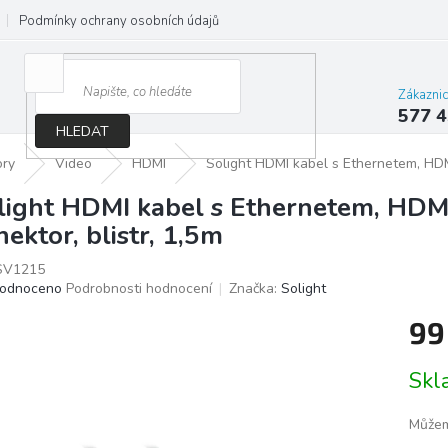
Podmínky ochrany osobních údajů
Jak správně vybrat osvětlení do d
Zákazni
577 4
HLEDAT
ory
Video
HDMI
Solight HDMI kabel s Ethernetem, HDMI
light HDMI kabel s Ethernetem, HDMI
nektor, blistr, 1,5m
SV1215
ěrné
odnoceno
Podrobnosti hodnocení
Značka:
Solight
ocení
99
ktu
Měrn
Sk
cena:
iček.
Můžem