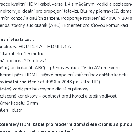
soce kvalitní HDMI kabel verze 1.4 s měděnými vodiči a pozlacen
nektory je ideální pro propojení televizí, Blu-ray přehrávačů, domác
rních konzolí a dalších zařízení. Podporuje rozlišení až 4096 × 204
enos, zpětný audiokanál (ARC) i Ethernet pro síťovou komunikaci.
avní vlastnosti:
onektory: HDMI 1.4 A – HDMI 1.4 A
lka kabelu: 1,5 metru
ná podpora 3D televizí
ětný audiokanál (ARC) – přenos zvuku z TV do AV receiveru
hernet přes HDMI – síťové propojení zařízení bez dalšího kabelu
ximální rozlišení:
až 4096 × 2048 px (Ultra HD)
děný vodič pro bezchybné digitální přenosy
zlacené konektory – odolnost proti korozi a lepší vodivost
růměr kabelu: 6 mm
lení:
blistr
polehlivý HDMI kabel pro moderní domácí elektroniku s plno
razu, zvuku i dat v jednom vedení.