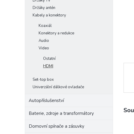
Držáky TV
e
Držáky antén
l
Kabely a konektory
Koaxiál
Konektory a redukce
Audio
Video
Ostatní
HDMI
Set-top box
Univerzální dálkové ovladače
Autopříslušenství
Sou
Baterie, zdroje a transformátory
Domovní spínače a zásuvky