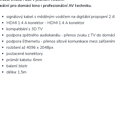
eální pro domácí kino i profesionální AV techniku.
signálový kabel s měděným vodičem na digitální propojení 2 AV
HDMI 1.4 A konektor - HDMI 1.4 A konektor
kompatibilní s 3D TV
podpora zpětného audiokanálu - přenos zvuku z TV do domácí
podpora Ethernetu - přenos síťové komunikace mezi zařízením
rozlišení až 4096 x 2048px
pozlacené konektory
průměr kabelu: 6mm
balení: blistr
délka: 1,5m