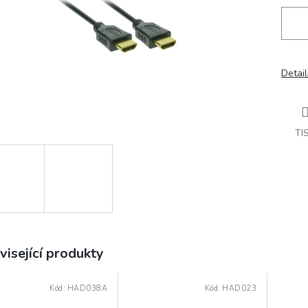
Detail
TI
visející produkty
Kód:
HAD038A
Kód:
HAD023