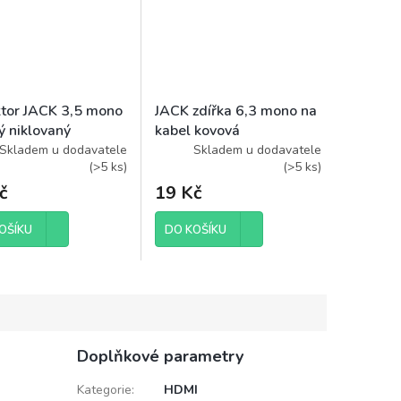
tor JACK 3,5 mono
JACK zdířka 6,3 mono na
ý niklovaný
kabel kovová
Skladem u dodavatele
Skladem u dodavatele
(
>5 ks
)
(
>5 ks
)
č
19 Kč
OŠÍKU
DO KOŠÍKU
Doplňkové parametry
Kategorie
:
HDMI