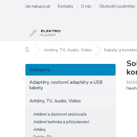
Přejít
Jak nakupovat
Kontakty
O nás
Obchodní podmínky
na
obsah
Domů
Antény, TV, Audio, Video
Kabely a konekt
So
P
Přeskočit
o
Kategorie
ko
kategorie
s
t
Adaptéry, cestovní adaptéry a USB
SOS
kabely
Prům
Neoh
r
hodn
a
produ
Antény, TV, Audio, Video
n
je
n
0,0
Anténní a domovní zesilovače
í
z
p
Anténní technika a příslušenství
5
hvězd
a
Antény
n