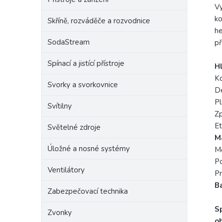
Vy
ko
Skříně, rozváděče a rozvodnice
he
SodaStream
př
Spínací a jistící přístroje
Hl
K
Svorky a svorkovnice
Dé
Pl
Svítilny
Zp
Et
Světelné zdroje
Ma
Úložné a nosné systémy
Mě
Po
Ventilátory
P
Ba
Zabezpečovací technika
S
Zvonky
ob