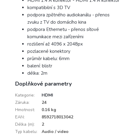
HDMI 1.4 A konektor - HDMI 1.4 A konektor
kompatibilní s 3D TV
podpora zpětného audiokanálu - přenos
zvuku z TV do domácího kina
podpora Ethernetu - přenos síťové
komunikace mezi zařízeními
rozlišení až 4096 x 2048px
pozlacené konektory
průměr kabelu: 6mm
balení: blistr
délka: 2m
Doplňkové parametry
Kategorie
:
HDMI
Záruka
:
24
Hmotnost
:
0.16 kg
EAN
:
8592718013042
Délka (m)
:
2
Typ kabelu
:
Audio / video