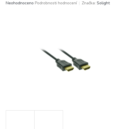
Průměrné
Neohodnoceno
Podrobnosti hodnocení
Značka:
Solight
hodnocení
produktu
je
0,0
z
5
hvězdiček.