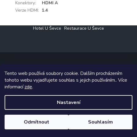
Konektory
:
HDMI A
Verze HDMI
:
1.4
Z
Hotel U Ševce
Restaurace U Ševce
á
p
a
t
í
Tento web používá soubory cookie. Dalším procházením
Copyright 2026
Elektro Klesný s.r.o.
. Všechna práva vyhrazena.
tohoto webu vyjadřujete souhlas s jejich používáním.. Více
informací
zde
.
Grafický návrh vytvořil a na Shoptet implementoval
Tomáš Hlad
&
Shoptetak.cz
.
Nastavení
Vytvořil Shoptet
Odmítnout
Souhlasím