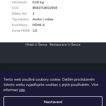
Hmotnost
:
0.16 kg
EAN
:
8592718022938
Délka (m)
:
2
Typ kabelu
:
Audio / video
Konektory
:
HDMI A
Verze HDMI
:
2.0
Z
Hotel U Ševce
Restaurace U Ševce
á
p
a
t
í
Tento web používá soubory cookie. Dalším procházením
Copyright 2026
Elektro Klesný s.r.o.
. Všechna práva vyhrazena.
tohoto webu vyjadřujete souhlas s jejich používáním.. Více
informací
zde
.
Grafický návrh vytvořil a na Shoptet implementoval
Tomáš Hlad
&
Shoptetak.cz
.
Nastavení