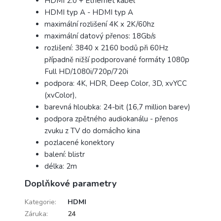
HDMI 2.0 + Ethernet kabel
HDMI typ A - HDMI typ A
maximální rozlišení 4K x 2K/60hz
maximální datový přenos: 18Gb/s
rozlišení: 3840 x 2160 bodů při 60Hz
případně nižší podporované formáty 1080p
Full HD/1080i/720p/720i
podpora: 4K, HDR, Deep Color, 3D, xvYCC
(xvColor),
barevná hloubka: 24-bit (16,7 million barev)
podpora zpětného audiokanálu - přenos
zvuku z TV do domácího kina
pozlacené konektory
balení: blistr
délka: 2m
Doplňkové parametry
Kategorie
:
HDMI
Záruka
:
24