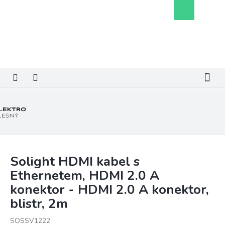
Přejít
Nákupní
na
košík
obsah
Solight HDMI kabel s
Ethernetem, HDMI 2.0 A
konektor - HDMI 2.0 A konektor,
blistr, 2m
SOSSV1222