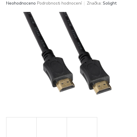
Průměrné
Neohodnoceno
Podrobnosti hodnocení
Značka:
Solight
hodnocení
produktu
je
0,0
z
5
hvězdiček.