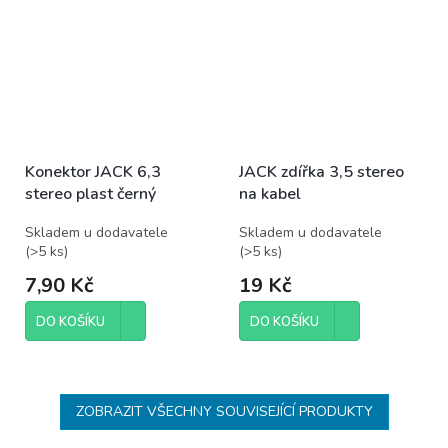
Konektor JACK 6,3
JACK zdířka 3,5 stereo
stereo plast černý
na kabel
Skladem u dodavatele
Skladem u dodavatele
(
>5 ks
)
(
>5 ks
)
7,90 Kč
19 Kč
DO KOŠÍKU
DO KOŠÍKU
ZOBRAZIT VŠECHNY SOUVISEJÍCÍ PRODUKTY