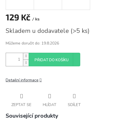
129 Kč
/ ks
Měrná
Skladem u dodavatele
(
>5 ks
)
cena:
Můžeme doručit do:
19.8.2026
PŘIDAT DO KOŠÍKU
Detailní informace
ZEPTAT SE
HLÍDAT
SDÍLET
Související produkty