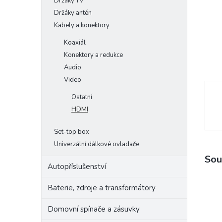
Držáky TV
e
Držáky antén
l
Kabely a konektory
Koaxiál
Konektory a redukce
Audio
Video
Ostatní
HDMI
Set-top box
Univerzální dálkové ovladače
Sou
Autopříslušenství
Baterie, zdroje a transformátory
Domovní spínače a zásuvky