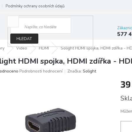
Podmínky ochrany osobních údajů
Jak správně vybrat osvětlení do d
Zákazni
577 4
HLEDAT
ory
Video
HDMI
Solight HDMI spojka, HDMI zdířka - HD
light HDMI spojka, HDMI zdířka - HDM
ěrné
odnoceno
Podrobnosti hodnocení
Značka:
Solight
ocení
39
ktu
Měrn
Skl
cena:
iček.
Můžem