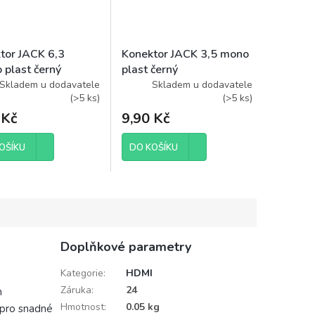
tor JACK 6,3
Konektor JACK 3,5 mono
 plast černý
plast černý
Skladem u dodavatele
Skladem u dodavatele
(
>5 ks
)
(
>5 ks
)
 Kč
9,90 Kč
OŠÍKU
DO KOŠÍKU
Doplňkové parametry
Kategorie
:
HDMI
Záruka
:
24
h
Hmotnost
:
0.05 kg
 pro snadné