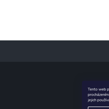
Z
á
p
a
t
í
Graf
Tento web p
procházením
jejich použív