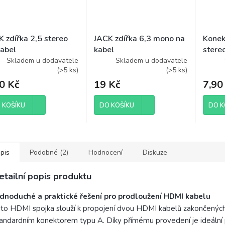
 zdířka 2,5 stereo
JACK zdířka 6,3 mono na
Konek
kabel
kabel
stereo
Skladem u dodavatele
Skladem u dodavatele
(
>5 ks
)
(
>5 ks
)
0 Kč
19 Kč
7,90
 KOŠÍKU
DO KOŠÍKU
DO K
pis
Podobné (2)
Hodnocení
Diskuze
etailní popis produktu
ednoduché a praktické řešení pro prodloužení HDMI kabelu
to HDMI spojka slouží k propojení dvou HDMI kabelů zakončenýc
andardním konektorem typu A. Díky přímému provedení je ideální