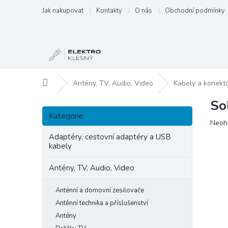
Přejít
Jak nakupovat
Kontakty
O nás
Obchodní podmínky
na
obsah
Domů
Antény, TV, Audio, Video
Kabely a konekt
So
P
Přeskočit
o
Kategorie
kategorie
Prům
Neoh
s
hodn
t
Adaptéry, cestovní adaptéry a USB
produ
kabely
r
je
a
0,0
Antény, TV, Audio, Video
n
z
5
n
hvězd
Anténní a domovní zesilovače
í
p
Anténní technika a příslušenství
a
Antény
n