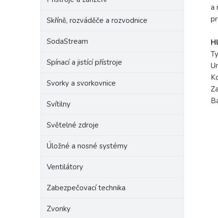
a 
pr
Skříně, rozváděče a rozvodnice
SodaStream
Hl
Ty
Spínací a jistící přístroje
Ur
Ko
Svorky a svorkovnice
Za
Ba
Svítilny
Světelné zdroje
Úložné a nosné systémy
Ventilátory
Zabezpečovací technika
Zvonky