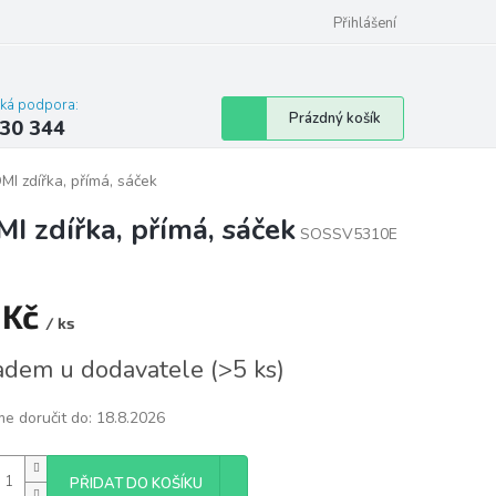
omu nebo bytu
Přihlášení
cká podpora:
Nákupní
Prázdný košík
30 344
košík
MI zdířka, přímá, sáček
I zdířka, přímá, sáček
SOSSV5310E
 Kč
/ ks
á
adem u dodavatele
(
>5 ks
)
e doručit do:
18.8.2026
PŘIDAT DO KOŠÍKU