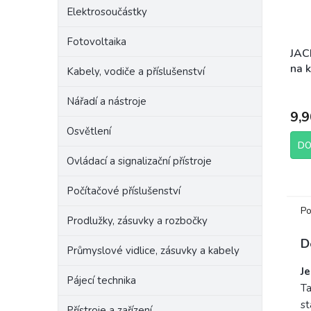
Elektrosoučástky
Fotovoltaika
JACK
na 
Kabely, vodiče a příslušenství
Nářadí a nástroje
9,9
Osvětlení
DO
Ovládací a signalizační přístroje
Počítačové příslušenství
Po
Prodlužky, zásuvky a rozbočky
D
Průmyslové vidlice, zásuvky a kabely
J
Pájecí technika
Ta
st
Přístroje a zařízení