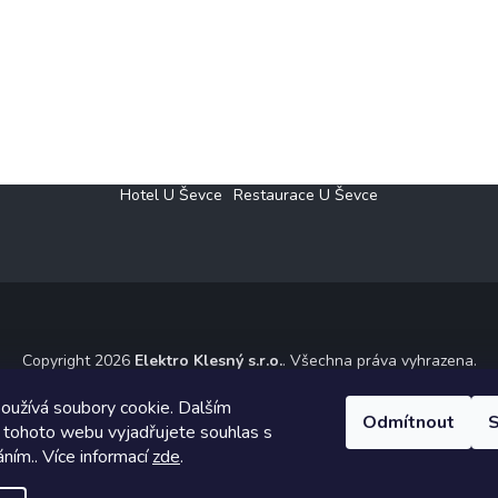
Hotel U Ševce
Restaurace U Ševce
Copyright 2026
Elektro Klesný s.r.o.
. Všechna práva vyhrazena.
ický návrh vytvořil a na Shoptet implementoval
Tomáš Hlad
&
Shoptet
oužívá soubory cookie. Dalším
Odmítnout
S
 tohoto webu vyjadřujete souhlas s
Vytvořil Shoptet
áním.. Více informací
zde
.