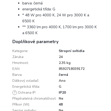
barva: černá
energetická třída: G
* 48 W pro 4000 K, 24 W pro 3000 K a
6500 K
** 3360 lm pro 4000 K, 1700 lm pro 3000 K
a 6500 K
Doplňkové parametry
Kategorie
:
Stropní svítidla
Záruka
:
24
Hmotnost
:
2.35 kg
EAN
:
8592718039172
Barva
:
černá
Dálkový ovladač
:
Ano
Energetická třída
:
G
?
Ochrana IP
:
IP20
Přepínatelná chromatičnost
:
Ne
Příkon (W)
:
48
Senzor pohybu
:
Ne