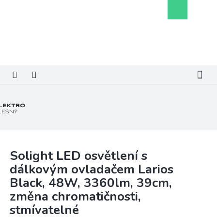
Přejít
Nákupní
na
košík
obsah
Solight LED osvětlení s
dálkovým ovladačem Larios
Black, 48W, 3360lm, 39cm,
změna chromatičnosti,
stmívatelné