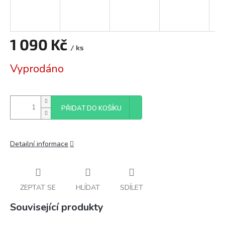
1 090 Kč
/ ks
Měrná
Vyprodáno
cena:
PŘIDAT DO KOŠÍKU
Detailní informace
ZEPTAT SE
HLÍDAT
SDÍLET
Související produkty