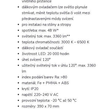
vnitřního prstence
dálkovým ovladačem lze světlo plynule
stmívat, měnit teplotu světla či volit mezi
přednastavenými módy svícení.
pro instalaci na stěny a stropy
spotřeba: max. 48 W*
světelný tok: max. 3360 lm**
teplota chromatičnosti: 3000 K – 6500 K
dálkový ovladač součástí
životnost LED: 20 000 hodin
úhel svícení: 120°
užitečný světelný tok v úhlu 120°: max. 3360
lm
index podání barev Ra: >80
materiál: Fe + PMMA + ABS
krytí: IP20
napětí: 220–240 V AC
provozní teplota: -20 °C až 50 °C
rozměry: 390 x 70 mm