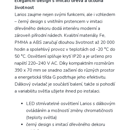
Elegantní design s imitací dřeva a dlouhá
životnost
Larios zaujme nejen svými funkcemi, ale i vzhledem
– černý design s vnitřním prstencem v imitaci
dřevěného dekoru dodá interiéru moderní a
zároveň přírodní nádech. Kvalitní materiály Fe,
PMMA a ABS zaručují dlouhou životnost až 20 000
hodin a spolehlivý provoz v teplotách od -20 °C do
50 °C. Osvětlení splňuje krytí IP20 a je určeno pro
napětí 220–240 V AC. Díky kompaktním rozměrům
390 x 70 mm se snadno začlení do různých prostor
a energetická třída G podtrhuje jeho efektivitu.
Dálkový ovladač je součástí balení, takže si pohodlí
a variabilitu světla užijete ihned po instalaci.
LED stmívatelné osvětlení Larios s dálkovým
ovládáním a možností změny chromatičnosti
(teploty světla)
černý design s imitací dřevěného dekoru