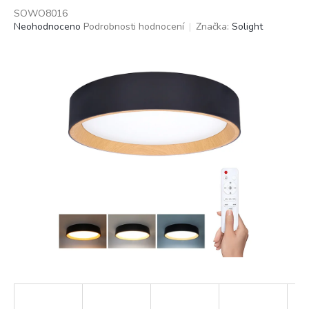
SOWO8016
Průměrné
Neohodnoceno
Podrobnosti hodnocení
Značka:
Solight
hodnocení
produktu
je
0,0
z
5
hvězdiček.