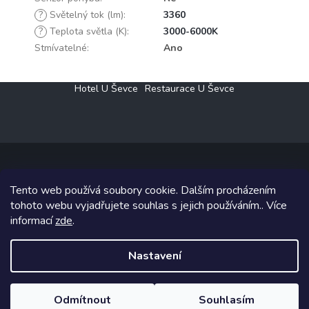
?
Světelný tok (lm)
:
3360
?
Teplota světla (K)
:
3000-6000K
Stmívatelné
:
Ano
Z
Hotel U Ševce
Restaurace U Ševce
á
p
a
t
í
Tento web používá soubory cookie. Dalším procházením
Copyright 2026
Elektro Klesný s.r.o.
. Všechna práva vyhrazena.
tohoto webu vyjadřujete souhlas s jejich používáním.. Více
informací
zde
.
Grafický návrh vytvořil a na Shoptet implementoval
Tomáš Hlad
&
Shoptetak.cz
.
Nastavení
Vytvořil Shoptet
Odmítnout
Souhlasím