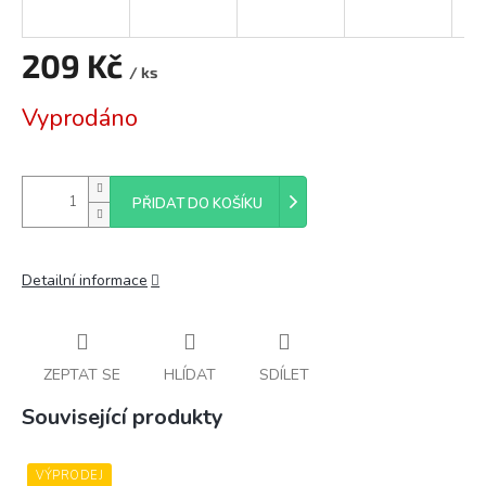
209 Kč
/ ks
Měrná
Vyprodáno
cena:
PŘIDAT DO KOŠÍKU
Detailní informace
ZEPTAT SE
HLÍDAT
SDÍLET
Související produkty
VÝPRODEJ