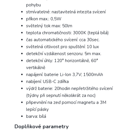
pohybu
stmívatelné: nastavitelná intezita svícení
příkon max.: 0,5W
světelný tok max: 50lm
teplota chromatičnosti: 3000K (teplá bílá)
čas automatického svícení: cca 30sec.
světelná citlivost pro spuštění: 10 lux
detekční vzdálenost senzoru: 5m max.
detekční úhly: 120° horizontálně, 60°
vertikálně
napájení: baterie Li-Ion 3,7V; 1500mAh
nabíjení: USB-C zdířka
výdrž baterie: 20hodin nepřetržitého svícení
(týdny při sepnutí několikrát za noc)
připevnění na zeď pomocí magnetu a 3M
lepící pásky
barva: bílá
Doplňkové parametry