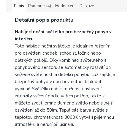
balení.
Popis
Podobné (4)
Hodnocení
Diskuze
Výrobce
Detailní popis produktu
Rabalux
Nabíjecí noční světélko pro bezpečný pohyb v
interiéru
Toto nabíjecí noční světélko je ideálním řešením
pro osvětlení chodeb, schodišť, ložnic nebo
dětských pokojů. Díky kombinaci světelného a
pohybového senzoru se automaticky rozsvítí při
snížené světelnosti a detekci pohybu, což zajišťuje
bezpečný pohyb v noci bez nutnosti hledat
vypínač. Světélko nabízí možnost nastavení
intenzity svícení podle vašich potřeb, takže si
můžete zvolit jemné tlumené světlo nebo silnější
osvětlení až do 50lm. Teplá bílá barva světla s
teplotou chromatičnosti 3000K vytváří příjemnou
atmosféru a neruší při usínání.