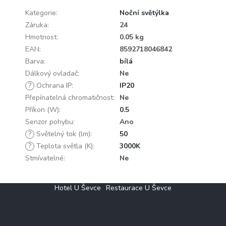
Kategorie
:
Noční světýlka
Záruka
:
24
Hmotnost
:
0.05 kg
EAN
:
8592718046842
Barva
:
bílá
Dálkový ovladač
:
Ne
?
Ochrana IP
:
IP20
Přepínatelná chromatičnost
:
Ne
Příkon (W)
:
0.5
Senzor pohybu
:
Ano
?
Světelný tok (lm)
:
50
?
Teplota světla (K)
:
3000K
Stmívatelné
:
Ne
Z
Hotel U Ševce
Restaurace U Ševce
á
p
a