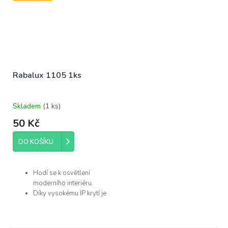
Rabalux 1105 1ks
Skladem
(
1 ks
)
50 Kč
DO KOŠÍKU
Hodí se k osvětlení
moderního interiéru.
Díky vysokému IP krytí je
můžete použít v
koupelně.
Žárovka není součástí