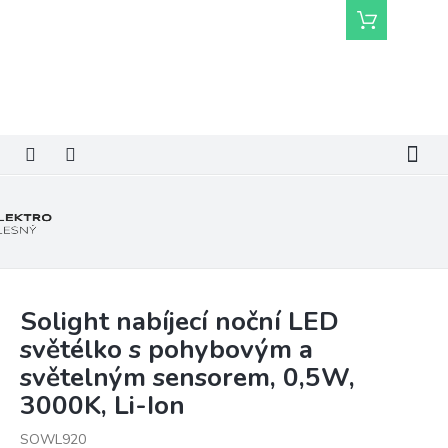
Přejít
Nákupní
na
košík
obsah
Solight nabíjecí noční LED
světélko s pohybovým a
světelným sensorem, 0,5W,
3000K, Li-Ion
SOWL920