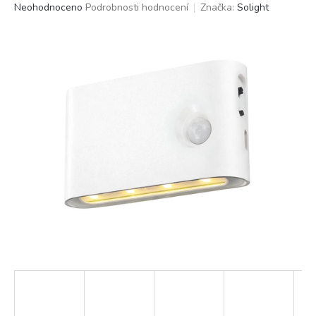
Průměrné
Neohodnoceno
Podrobnosti hodnocení
Značka:
Solight
hodnocení
produktu
je
0,0
z
5
hvězdiček.