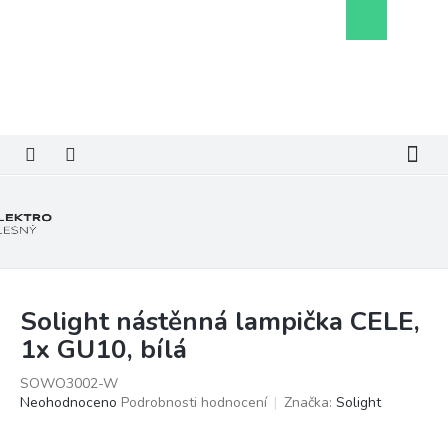
Přejít
Nákupní
na
košík
obsah
Solight nástěnná lampička CELE,
1x GU10, bílá
SOWO3002-W
Průměrné
Neohodnoceno
Podrobnosti hodnocení
Značka:
Solight
hodnocení
produktu