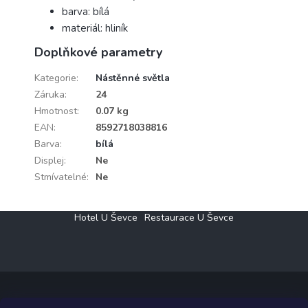
barva: bílá
materiál: hliník
Doplňkové parametry
Kategorie
:
Nástěnné světla
Záruka
:
24
Hmotnost
:
0.07 kg
EAN
:
8592718038816
Barva
:
bílá
Displej
:
Ne
Stmívatelné
:
Ne
Z
Hotel U Ševce
Restaurace U Ševce
á
p
a
t
í