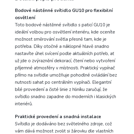
Bodové nástěnné svítidlo GU10 pro flexibilní
osvětlení
Toto bodové nástěnné svítidlo s paticí GU10 je
ideální volbou pro osvětlení interiéru, kde oceníte
možnost směrování světla přesně tam, kde je
potřeba. Díky otočné a náklopné hlavě snadno
nastavíte úhel svícení podle aktuálních potřeb, ať
už jde o zvýraznění dekorací, čtení nebo vytvoření
příjemné atmosféry v místnosti. Praktický vypínač
přímo na svítidle umožňuje pohodlné ovládání bez
nutnosti sahat po centrálním vypínači. Elegantní
bílé provedení a čisté linie z hliníku zaručují, že
svítidlo snadno zapadne do moderních i klasických
interiérů.
Praktické provedení a snadná instalace
Svítidlo je dodáváno bez světelného zdroje, což
vám dává možnost zvolit si žárovku dle vlastních