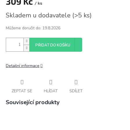
309 Kč
/ ks
Měrná
Skladem u dodavatele
(
>5 ks
)
cena:
Můžeme doručit do:
19.8.2026
PŘIDAT DO KOŠÍKU
Detailní informace
ZEPTAT SE
HLÍDAT
SDÍLET
Související produkty