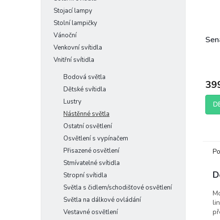
Stojací lampy
Stolní lampičky
Vánoční
Sena
Venkovní svítidla
Vnitřní svítidla
Bodová světla
39
Dětské svítidla
Lustry
D
Nástěnné světla
Ostatní osvětlení
Osvětlení s vypínačem
Přisazené osvětlení
Po
Stmívatelné svítidla
D
Stropní svítidla
Světla s čidlem/schodišťové osvětlení
Mo
Světla na dálkové ovládání
li
př
Vestavné osvětlení