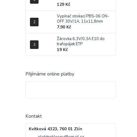
129 Kč
Vypínač stiskací PBS-06 ON-
OFF 30V/1A, 11x11,8mm
7,90 Kč
Žárovka 6,3V/0,3A E10 do
trafopájek ETP
19 Kč
Přijímáme online platby
Kontakt
Kvítková 4323, 760 01 Zlín
elektroklesny
@
email.cz