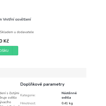
 Vnitřní osvětlení
Skladem u dodavatele
0 Kč
OŠÍKU
Doplňkové parametry
ní s čistými
Nástěnné
Kategorie
:
ěruje světlo
světla
bývacího
Hmotnost
:
0.41 kg