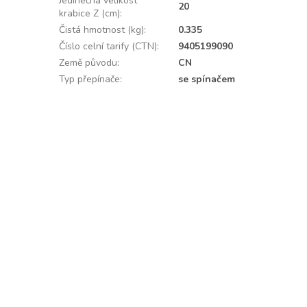
Jedinečná velikost
20
krabice Z (cm)
:
Čistá hmotnost (kg)
:
0.335
Číslo celní tarify (CTN)
:
9405199090
Země původu
:
CN
Typ přepínače
:
se spínačem