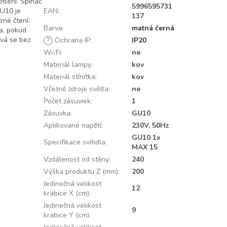
tlení. Spínač
5996595731
GU10 je
EAN
:
137
rné čtení.
Barva
:
matná černá
ba, pokud
vá se bez
?
Ochrana IP
:
IP20
Wi-Fi
:
ne
Materiál lampy
:
kov
Materiál stínítka
:
kov
Včetně zdroje světla
:
ne
Počet zásuviek
:
1
Zásuvka
:
GU10
Aplikované napětí
:
230V, 50Hz
GU10 1x
Specifikace svítidla
:
MAX 15
Vzdálenost od stěny
:
240
Výška produktu Z (mm)
:
200
Jedinečná velikost
12
krabice X (cm)
:
Jedinečná velikost
9
krabice Y (cm)
: