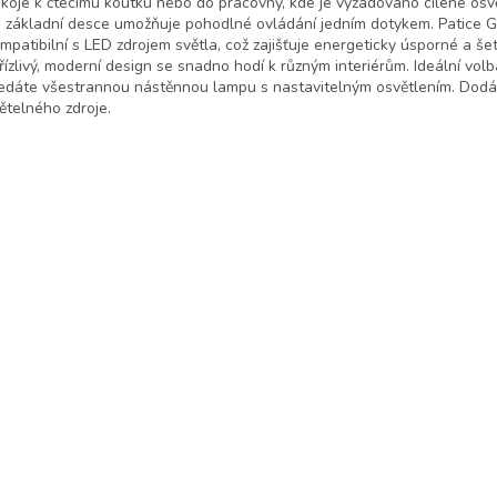
koje k čtecímu koutku nebo do pracovny, kde je vyžadováno cílené osvě
 základní desce umožňuje pohodlné ovládání jedním dotykem. Patice 
mpatibilní s LED zdrojem světla, což zajišťuje energeticky úsporné a šet
řízlivý, moderní design se snadno hodí k různým interiérům. Ideální vol
edáte všestrannou nástěnnou lampu s nastavitelným osvětlením. Dodá
ětelného zdroje.