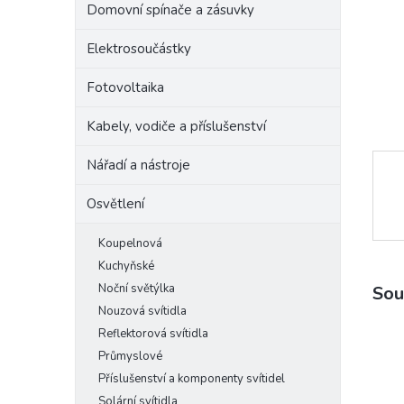
Domovní spínače a zásuvky
e
l
Elektrosoučástky
Fotovoltaika
Kabely, vodiče a příslušenství
Nářadí a nástroje
Osvětlení
Koupelnová
Kuchyňské
Noční světýlka
Sou
Nouzová svítidla
Reflektorová svítidla
Průmyslové
Příslušenství a komponenty svítidel
Solární svítidla