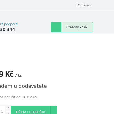
omu nebo bytu
Přihlášení
cká podpora:
Nákupní
Prázdný košík
30 344
košík
9 Kč
/ ks
á
adem u dodavatele
e doručit do:
18.8.2026
PŘIDAT DO KOŠÍKU