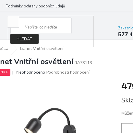
Podmínky ochrany osobních údajů
Jak správně vybrat osvětlení do d
Zákazni
577 4
HLEDAT
větla
Lianet Vnitřní osvětlení
anet Vnitřní osvětlení
RA73113
Průměrné
Neohodnoceno
Podrobnosti hodnocení
INKA
hodnocení
produktu
47
je
0,0
Měrn
Skl
z
cena:
5
hvězdiček.
Můžem