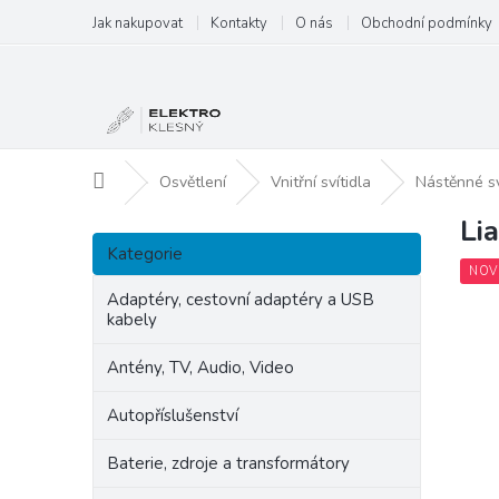
Přejít
Jak nakupovat
Kontakty
O nás
Obchodní podmínky
na
obsah
Domů
Osvětlení
Vnitřní svítidla
Nástěnné s
Li
P
Přeskočit
o
Kategorie
kategorie
s
NOV
t
Adaptéry, cestovní adaptéry a USB
kabely
r
a
Antény, TV, Audio, Video
n
n
Autopříslušenství
í
p
Baterie, zdroje a transformátory
a
n