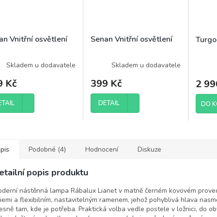
n Vnitřní osvětlení
Senan Vnitřní osvětlení
Turgon
Skladem u dodavatele
Skladem u dodavatele
9 Kč
399 Kč
2 99
ETAIL
DETAIL
DO K
pis
Podobné (4)
Hodnocení
Diskuze
etailní popis produktu
derní nástěnná lampa Rábalux Lianet v matně černém kovovém provede
niemi a flexibilním, nastavitelným ramenem, jehož pohyblivá hlava nasm
esně tam, kde je potřeba. Praktická volba vedle postele v ložnici, do o