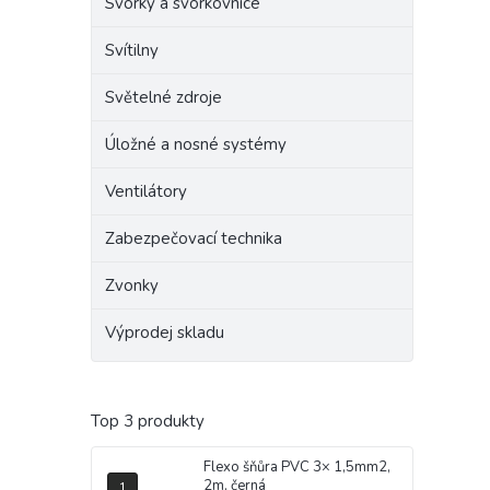
Svorky a svorkovnice
Svítilny
Světelné zdroje
Úložné a nosné systémy
Ventilátory
Zabezpečovací technika
Zvonky
Výprodej skladu
Top 3 produkty
Flexo šňůra PVC 3× 1,5mm2,
2m, černá