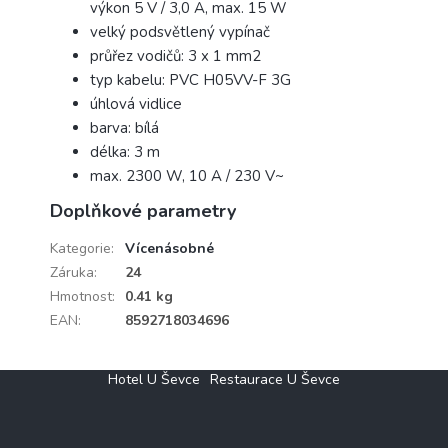
výkon 5 V / 3,0 A, max. 15 W
velký podsvětlený vypínač
průřez vodičů: 3 x 1 mm2
typ kabelu: PVC H05VV-F 3G
úhlová vidlice
barva: bílá
délka: 3 m
max. 2300 W, 10 A / 230 V~
Doplňkové parametry
Kategorie
:
Vícenásobné
Záruka
:
24
Hmotnost
:
0.41 kg
EAN
:
8592718034696
Z
Hotel U Ševce
Restaurace U Ševce
á
p
a