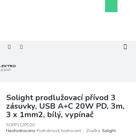
Přejít
Nákupní
na
košík
obsah
Solight prodlužovací přívod 3
zásuvky, USB A+C 20W PD, 3m,
3 x 1mm2, bílý, vypínač
SOPP112PD20
Průměrné
Neohodnoceno
Podrobnosti hodnocení
Značka:
Solight