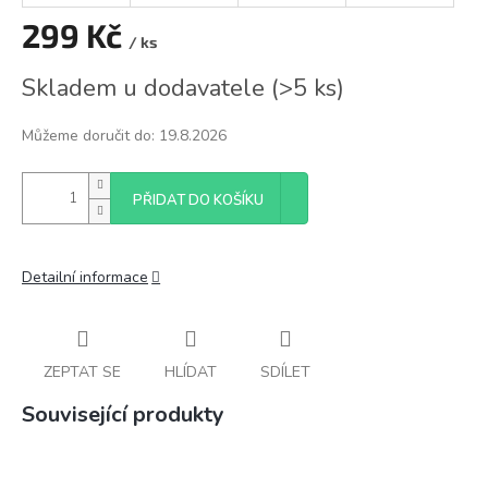
299 Kč
/ ks
Měrná
Skladem u dodavatele
(
>5 ks
)
cena:
Můžeme doručit do:
19.8.2026
PŘIDAT DO KOŠÍKU
Detailní informace
ZEPTAT SE
HLÍDAT
SDÍLET
Související produkty