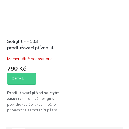
Solight PP103
prodlužovací přívod, 4
zásuvky, stříbrný, 1,5m,
Momentálně nedostupné
rohový
790 Kč
DETAIL
Prodlužovací přívod se čtyřmi
zásuvkami
rohový design s
povrchovou úpravou, možno
připevnit na samolepící pásky
se suchým zipem.
Zásuvkový
panel 4 zásuvek 230 V, stříbrný
- Vhodné pro kuchyňské linky,