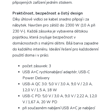
připojených zařízení jedním stiskem.
Praktičnost, bezpečnost a čistý design
Díky úhlové vidlici se kabel snadno připojí i za
nábytek. Navržen pro zátěž do 2300 W (10 A při
230 V-). Každá zásuvka je vybavena dětskou
pojistkou, která zvyšuje bezpečnost v
domácnostech s malými dětmi. Bílá barva zapadne
do každého interiéru. Ideální řešení pro každodenní
použití doma i v práci.
počet zásuvek: 3
USB A+C rychlonabíjecí adaptér, USB-C
Power Delivery
USB-A QC 3.0: 5,0 V / 3,0 A, 9,0 V / 2,0 A,
12,0 V / 1,5 A, 18 W
USB-C PD: 5,0 V / 3,0 A, 9,0 V / 2,22 A, 12,0
V / 1,67 A, 20 W PD
při současném nabíjení USB A+C je nabíjecí