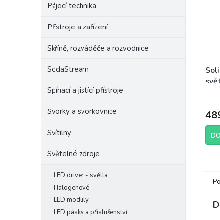
Pájecí technika
Přístroje a zařízení
Skříně, rozváděče a rozvodnice
SodaStream
Sol
svě
Spínací a jistící přístroje
10W
CRi9
Svorky a svorkovnice
48
Svítilny
DO
Světelné zdroje
LED driver - světla
Po
Halogenové
LED moduly
D
LED pásky a příslušenství