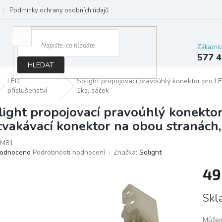
Podmínky ochrany osobních údajů
Jak správně vybrat osvětlení do d
Zákazni
577 4
HLEDAT
LED
Solight propojovací pravoúhlý konektor pro 
příslušenství
1ks, sáček
light propojovací pravoúhlý konekto
cvakávací konektor na obou stranách,
M81
ěrné
odnoceno
Podrobnosti hodnocení
Značka:
Solight
ocení
49
ktu
Měrn
Skl
cena:
iček.
Můžem