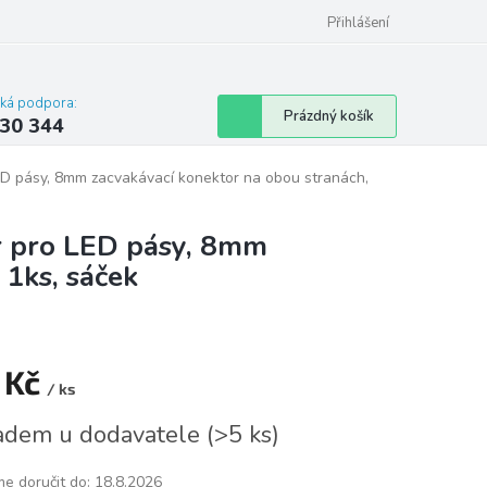
omu nebo bytu
Přihlášení
cká podpora:
Nákupní
Prázdný košík
30 344
košík
LED pásy, 8mm zacvakávací konektor na obou stranách,
r pro LED pásy, 8mm
 1ks, sáček
 Kč
/ ks
á
adem u dodavatele
(
>5 ks
)
e doručit do:
18.8.2026