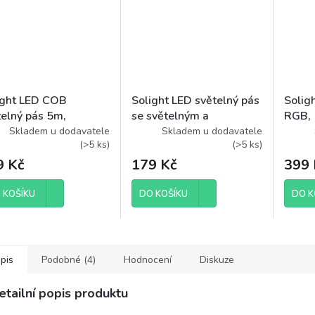
ight LED COB
Solight LED světelný pás
Solig
telný pás 5m,
se světelným a
RGB, 
/m, 1000lm/m,
pohybovým senzorem,
adapt
Skladem u dodavatele
Skladem u dodavatele
(
>5 ks
)
(
>5 ks
)
0, IP44, teplá bílá
1m, 4x AAA
ovlad
IP20
9 Kč
179 Kč
399 
 KOŠÍKU
DO KOŠÍKU
DO K
pis
Podobné (4)
Hodnocení
Diskuze
etailní popis produktu