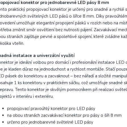
ropojovací konektor pro jednobarevné LED pásy 8 mm
nto praktický propojovací konektor je určený pro snadné a rychlé 
dnobarevných světelných LED pásů o šířce 8 mm. Díky pravoúhlé
ovedení umožňuje elegantní propojení pásků v rozích nebo na míst
třeba změnit směr osvětlení bez nutnosti pájení. Zacvakávací me
ou stranách zajišťuje pevné a spolehlivé spojení, které zvládne k
kolika vteřin.
adná instalace a univerzální využití
nektor je ideální volbou pro domácí i profesionální instalace LED o
e je kladen důraz na jednoduchost a rychlost montáže. Stačí pouz
D pásek do konektoru a zacvaknout – bez nářadí a složité manipul
sahuje 1 ks konektoru v praktickém sáčku, což umožňuje snadné sk
epravu. Tento konektor je skvělým pomocníkem při realizaci světe
ojektů v interiéru i exteriéru.
propojovací pravoúhlý konektor pro LED pásy
na obou stranách zacvakávací konektor pro pásy o šíři 8 mm
určeno pro jednobarevné světelné LED pásy