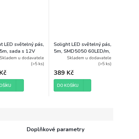
ht LED světelný pás,
Solight LED světelný pás,
5m, sada s 12V
5m, SMD5050 60LED/m,
érem a dálk.
14,4W/m, IP65, studená
Skladem u dodavatele
Skladem u dodavatele
(
>5 ks
)
(
>5 ks
)
ačem, 7,2W/m,
bílá
Kč
389 Kč
OŠÍKU
DO KOŠÍKU
Doplňkové parametry