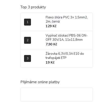
Top 3 produkty
Flexo šňůra PVC 3× 1,5mm2,
2m, černá
129 Kč
Vypínač stiskací PBS-06 ON-
OFF 30V/1A, 11x11,8mm
7,90 Kč
Žárovka 6,3V/0,3A E10 do
trafopájek ETP
19 Kč
Přijímáme online platby