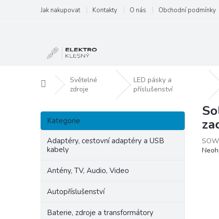
Přejít
Jak nakupovat
Kontakty
O nás
Obchodní podmínky
na
obsah
Světelné
LED pásky a
Domů
zdroje
příslušenství
So
P
Přeskočit
o
Kategorie
za
kategorie
s
t
Adaptéry, cestovní adaptéry a USB
SOW
kabely
Prům
Neoh
r
hodn
a
produ
Antény, TV, Audio, Video
n
je
n
0,0
Autopříslušenství
í
z
p
5
Baterie, zdroje a transformátory
hvězd
a