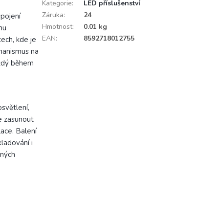
Kategorie
:
LED příslušenství
Záruka
:
24
spojení
Hmotnost
:
0.01 kg
mu
EAN
:
8592718012755
ech, kde je
chanismus na
aždý během
světlení,
e zasunout
ace. Balení
ladování i
lných