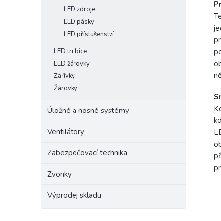
P
LED zdroje
Te
LED pásky
je
LED příslušenství
pr
LED trubice
po
ob
LED žárovky
ně
Zářivky
Žárovky
Sn
Ko
Úložné a nosné systémy
kd
Ventilátory
LE
ob
Zabezpečovací technika
př
pr
Zvonky
Výprodej skladu