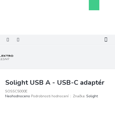
Přejít
Nákupní
na
košík
obsah
Solight USB A - USB-C adaptér
SOSSC5000E
Průměrné
Neohodnoceno
Podrobnosti hodnocení
Značka:
Solight
hodnocení
produktu
je