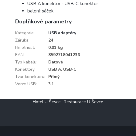
USB A konektor - USB-C konektor
balení: sáček
Doplňkové parametry
Kategorie
:
USB adaptéry
Záruka
:
24
Hmotnost
:
0.01 kg
EAN
:
8592718041236
Typ kabelu
:
Datové
Konektory
:
USB A, USB-C
Tvar konektoru
:
Přímý
Verze USB
:
3.1
Z
Hotel U Ševce
Restaurace U Ševce
á
p
a
t
í