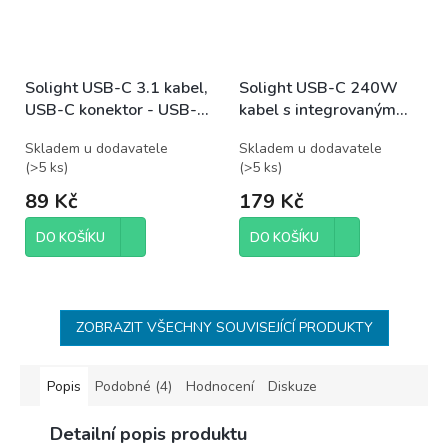
Solight USB-C 3.1 kabel,
Solight USB-C 240W
USB-C konektor - USB-C
kabel s integrovaným
konektor, silikon, 0,5m
stojánkem
Skladem u dodavatele
Skladem u dodavatele
(
>5 ks
)
(
>5 ks
)
89 Kč
179 Kč
DO KOŠÍKU
DO KOŠÍKU
ZOBRAZIT VŠECHNY SOUVISEJÍCÍ PRODUKTY
Popis
Podobné (4)
Hodnocení
Diskuze
Detailní popis produktu