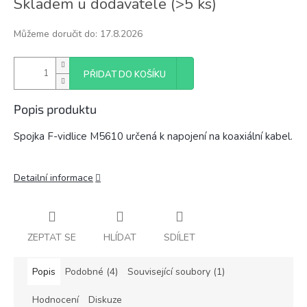
Skladem u dodavatele
(
>5 ks
)
cena:
Můžeme doručit do:
17.8.2026
PŘIDAT DO KOŠÍKU
Popis produktu
Spojka F-vidlice M5610 určená k napojení na koaxiální kabel.
Detailní informace
ZEPTAT SE
HLÍDAT
SDÍLET
Popis
Podobné (4)
Související soubory (1)
Hodnocení
Diskuze