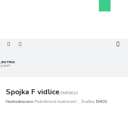
Přejít
Nákupní
na
košík
obsah
Spojka F vidlice
EMR5610
Průměrné
Neohodnoceno
Podrobnosti hodnocení
Značka:
EMOS
hodnocení
produktu
je
0,0