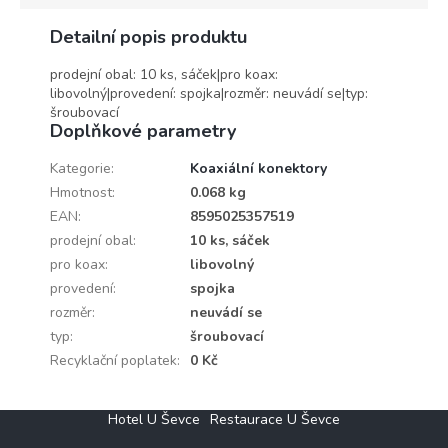
Detailní popis produktu
prodejní obal: 10 ks, sáček|pro koax:
libovolný|provedení: spojka|rozměr: neuvádí se|typ:
šroubovací
Doplňkové parametry
Kategorie
:
Koaxiální konektory
Hmotnost
:
0.068 kg
EAN
:
8595025357519
prodejní obal
:
10 ks, sáček
pro koax
:
libovolný
provedení
:
spojka
rozměr
:
neuvádí se
typ
:
šroubovací
Recyklační poplatek
:
0 Kč
Z
Hotel U Ševce
Restaurace U Ševce
á