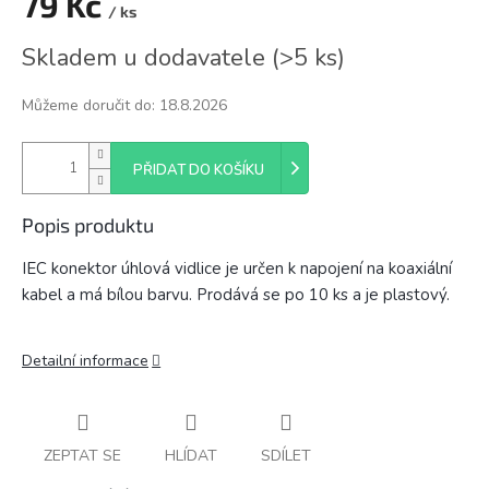
79 Kč
/ ks
Měrná
Skladem u dodavatele
(
>5 ks
)
cena:
Můžeme doručit do:
18.8.2026
PŘIDAT DO KOŠÍKU
Popis produktu
IEC konektor úhlová vidlice je určen k napojení na koaxiální
kabel a má bílou barvu. Prodává se po 10 ks a je plastový.
Detailní informace
ZEPTAT SE
HLÍDAT
SDÍLET