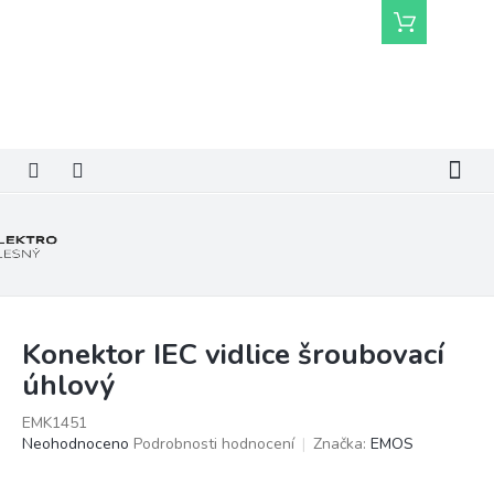
Přejít
Nákupní
na
košík
obsah
Konektor IEC vidlice šroubovací
úhlový
EMK1451
Průměrné
Neohodnoceno
Podrobnosti hodnocení
Značka:
EMOS
hodnocení
produktu