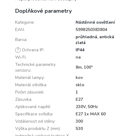
Doplňkové parametry
Kategorie
:
Nástěnné osvětlení
EAN
:
5998250383804
průhledná
,
antická
Barva
:
zlatá
?
Ochrana IP
:
IP44
Wi-Fi
:
ne
Technické parametry
8m, 100°
senzoru
:
Materiál lampy
:
kov
Materiál stínítka
:
sklo
Počet zásuviek
:
1
Zásuvka
:
E27
Aplikované napětí
:
230V, 50Hz
Specifikace svítidla
:
E27 1x MAX 60
Vzdálenost od stěny
:
300
Výška produktu Z (mm)
:
530
Jedinečná velikost krabice X