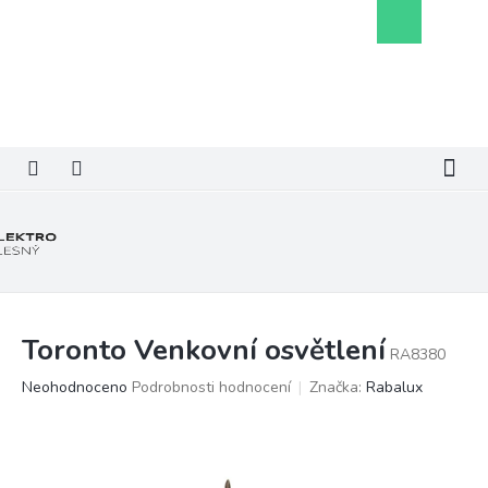
Přejít
Nákupní
na
košík
obsah
Toronto Venkovní osvětlení
RA8380
Průměrné
Neohodnoceno
Podrobnosti hodnocení
Značka:
Rabalux
hodnocení
produktu
je
0,0