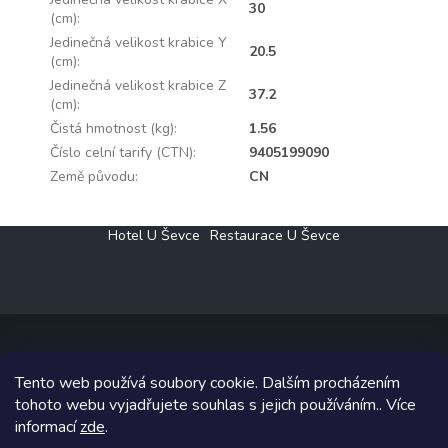
30
(cm)
:
Jedinečná velikost krabice Y
20.5
(cm)
:
Jedinečná velikost krabice Z
37.2
(cm)
:
Čistá hmotnost (kg)
:
1.56
Číslo celní tarify (CTN)
:
9405199090
Země původu
:
CN
Z
Hotel U Ševce
Restaurace U Ševce
á
p
a
t
í
Tento web používá soubory cookie. Dalším procházením
Copyright 2026
Elektro Klesný s.r.o.
. Všechna práva vyhrazena.
tohoto webu vyjadřujete souhlas s jejich používáním.. Více
informací
zde
.
Grafický návrh vytvořil a na Shoptet implementoval
Tomáš Hlad
&