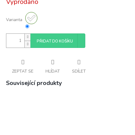
Vyprodáno
cena:
Varianta
PŘIDAT DO KOŠÍKU
ZEPTAT SE
HLÍDAT
SDÍLET
Související produkty