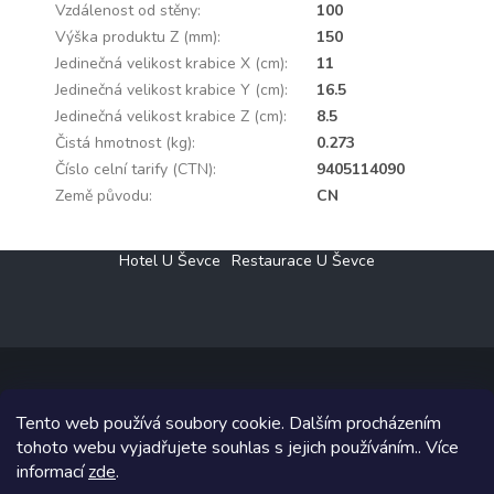
Vzdálenost od stěny
:
100
Výška produktu Z (mm)
:
150
Jedinečná velikost krabice X (cm)
:
11
Jedinečná velikost krabice Y (cm)
:
16.5
Jedinečná velikost krabice Z (cm)
:
8.5
Čistá hmotnost (kg)
:
0.273
Číslo celní tarify (CTN)
:
9405114090
Země původu
:
CN
Z
Hotel U Ševce
Restaurace U Ševce
á
p
a
t
í
Tento web používá soubory cookie. Dalším procházením
Copyright 2026
Elektro Klesný s.r.o.
. Všechna práva vyhrazena.
tohoto webu vyjadřujete souhlas s jejich používáním.. Více
informací
zde
.
Grafický návrh vytvořil a na Shoptet implementoval
Tomáš Hlad
&