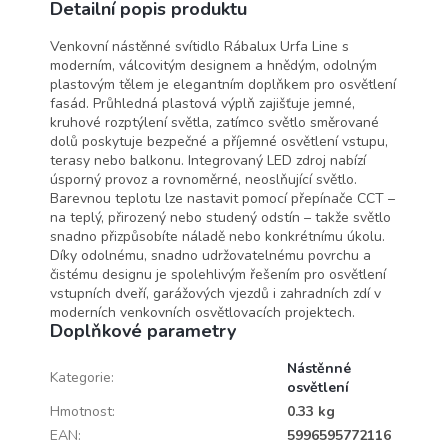
Detailní popis produktu
Venkovní nástěnné svítidlo Rábalux Urfa Line s
moderním, válcovitým designem a hnědým, odolným
plastovým tělem je elegantním doplňkem pro osvětlení
fasád. Průhledná plastová výplň zajišťuje jemné,
kruhové rozptýlení světla, zatímco světlo směrované
dolů poskytuje bezpečné a příjemné osvětlení vstupu,
terasy nebo balkonu. Integrovaný LED zdroj nabízí
úsporný provoz a rovnoměrné, neoslňující světlo.
Barevnou teplotu lze nastavit pomocí přepínače CCT –
na teplý, přirozený nebo studený odstín – takže světlo
snadno přizpůsobíte náladě nebo konkrétnímu úkolu.
Díky odolnému, snadno udržovatelnému povrchu a
čistému designu je spolehlivým řešením pro osvětlení
vstupních dveří, garážových vjezdů i zahradních zdí v
moderních venkovních osvětlovacích projektech.
Doplňkové parametry
Nástěnné
Kategorie
:
osvětlení
Hmotnost
:
0.33 kg
EAN
:
5996595772116