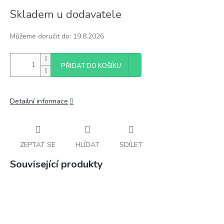
Měrná
Skladem u dodavatele
cena:
Můžeme doručit do:
19.8.2026
PŘIDAT DO KOŠÍKU
Detailní informace
ZEPTAT SE
HLÍDAT
SDÍLET
Související produkty