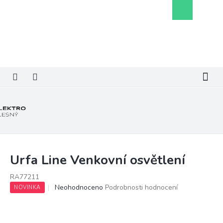
Přejít
Nákupní
na
košík
obsah
Urfa Line Venkovní osvětlení
RA77211
Průměrné
Neohodnoceno
Podrobnosti hodnocení
NOVINKA
hodnocení
produktu
je