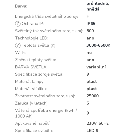
průhledná
,
Barva
:
hnědá
Energická třída světelného zdroje
:
F
?
Ochrana IP
:
IP65
Světelný tok světelného zdroje (lm)
:
800
Technologie LED
:
ano
?
Teplota světla (K)
:
3000-6500K
Wi-Fi
:
ne
Změna teploty světla
:
ano
BARVA SVĚTLA
:
variabilní
Specifikace zdroje světla
:
9
Materiál lampy
:
plast
Materiál stínítka
:
plast
Životnost světelného zdroje (h)
:
25000
Záruka (v letech)
:
5
Vážená spotřeba energie (kwh /
9
1000 Ah)
:
Aplikované napětí
:
230V, 50Hz
Specifikace svítidla
:
LED 9