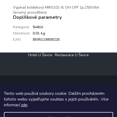
Vypínač kolébkový MIRS101-8, ON-OFF 1p.250V/6A
červený, prosvětlený
Doplňkové parametry
Kategorie
:
Svítící
Hmotnost
:
0.01 kg
EAN
:
8595118808225
Z
Hotel U Ševce
Restaurace U Ševce
á
p
a
t
í
Tento web používá soubory cookie. Dalším procházením
Copyright 2026
Elektro Klesný s.r.o.
. Všechna práva vyhrazena.
tohoto webu vyjadřujete souhlas s jejich používáním.. Více
informací
zde
.
Grafický návrh vytvořil a na Shoptet implementoval
Tomáš Hlad
&
Shoptetak.cz
.