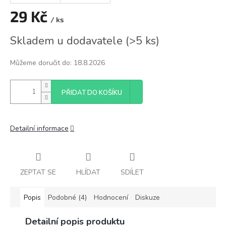
29 Kč
/ ks
Měrná
Skladem u dodavatele
(
>5 ks
)
cena:
Můžeme doručit do:
18.8.2026
PŘIDAT DO KOŠÍKU
Detailní informace
ZEPTAT SE
HLÍDAT
SDÍLET
Popis
Podobné (4)
Hodnocení
Diskuze
Detailní popis produktu