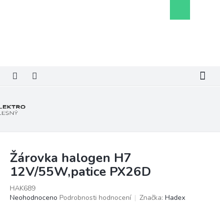
Přejít
Nákupní
na
košík
obsah
Žárovka halogen H7
12V/55W,patice PX26D
HAK689
Průměrné
Neohodnoceno
Podrobnosti hodnocení
Značka:
Hadex
hodnocení
produktu