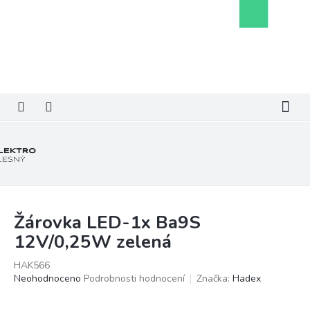
Přejít
Nákupní
na
košík
obsah
Žárovka LED-1x Ba9S
12V/0,25W zelená
HAK566
Průměrné
Neohodnoceno
Podrobnosti hodnocení
Značka:
Hadex
hodnocení
produktu