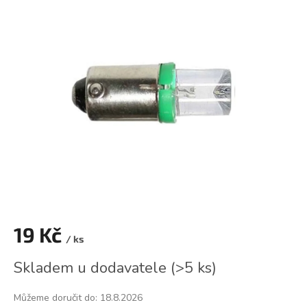
je
0,0
z
5
hvězdiček.
19 Kč
/ ks
Měrná
Skladem u dodavatele
(
>5 ks
)
cena:
Můžeme doručit do:
18.8.2026