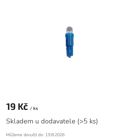
je
0,0
z
5
hvězdiček.
19 Kč
/ ks
Měrná
Skladem u dodavatele
(
>5 ks
)
cena:
Můžeme doručit do:
19.8.2026