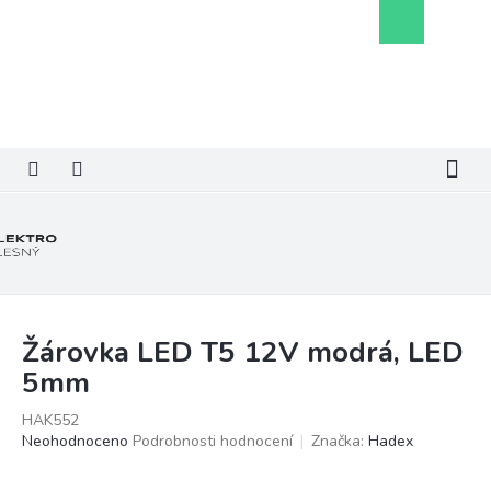
Přejít
Nákupní
na
košík
obsah
Žárovka LED T5 12V modrá, LED
5mm
HAK552
Průměrné
Neohodnoceno
Podrobnosti hodnocení
Značka:
Hadex
hodnocení
produktu