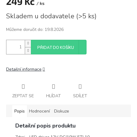
249 Kč
/ ks
Měrná
Skladem u dodavatele
(
>5 ks
)
cena:
Můžeme doručit do:
19.8.2026
PŘIDAT DO KOŠÍKU
Detailní informace
ZEPTAT SE
HLÍDAT
SDÍLET
Popis
Hodnocení
Diskuze
Detailní popis produktu