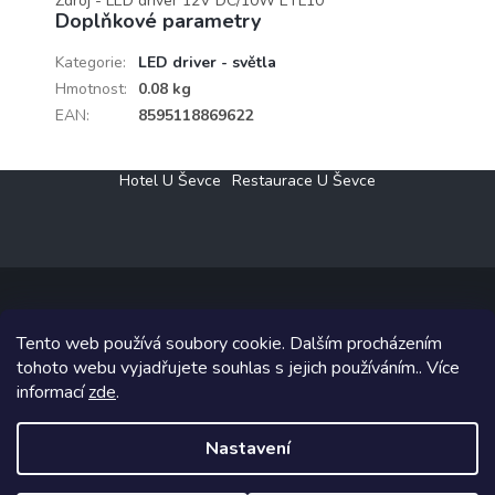
Zdroj - LED driver 12V DC/10W ETL10
Doplňkové parametry
Kategorie
:
LED driver - světla
Hmotnost
:
0.08 kg
EAN
:
8595118869622
Z
Hotel U Ševce
Restaurace U Ševce
á
p
a
t
í
Tento web používá soubory cookie. Dalším procházením
Copyright 2026
Elektro Klesný s.r.o.
. Všechna práva vyhrazena.
tohoto webu vyjadřujete souhlas s jejich používáním.. Více
informací
zde
.
Grafický návrh vytvořil a na Shoptet implementoval
Tomáš Hlad
&
Shoptetak.cz
.
Nastavení
Vytvořil Shoptet