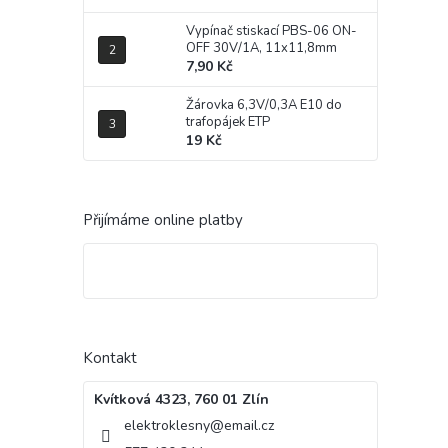
Vypínač stiskací PBS-06 ON-
OFF 30V/1A, 11x11,8mm
7,90 Kč
Žárovka 6,3V/0,3A E10 do
trafopájek ETP
19 Kč
Přijímáme online platby
Kontakt
Kvítková 4323, 760 01 Zlín
elektroklesny
@
email.cz