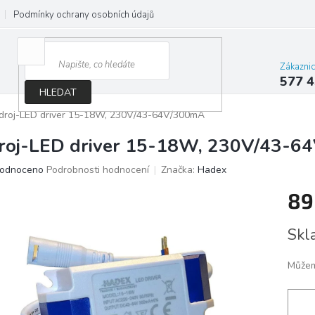
Podmínky ochrany osobních údajů
Jak správně vybrat osvětlení do d
Zákazni
577 4
HLEDAT
droj-LED driver 15-18W, 230V/43-64V/300mA
roj-LED driver 15-18W, 230V/43-6
ěrné
odnoceno
Podrobnosti hodnocení
Značka:
Hadex
ocení
89
ktu
Měrn
Skl
cena:
iček.
Můžem