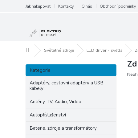
Přejít
Jak nakupovat
Kontakty
O nás
Obchodní podmínky
na
obsah
Domů
Světelné zdroje
LED driver - světla
Z
Zd
P
Přeskočit
o
Kategorie
kategorie
Prům
Neoh
s
hodn
t
Adaptéry, cestovní adaptéry a USB
produ
kabely
r
je
a
0,0
Antény, TV, Audio, Video
n
z
5
n
Autopříslušenství
hvězd
í
p
Baterie, zdroje a transformátory
a
n