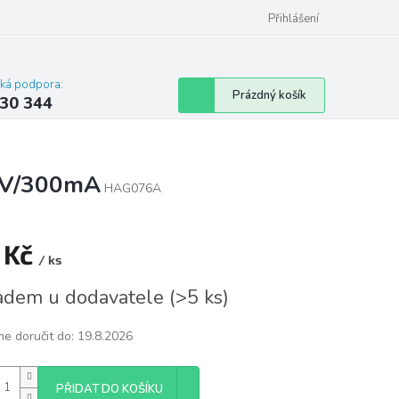
omu nebo bytu
Přihlášení
cká podpora:
Nákupní
Prázdný košík
30 344
košík
4V/300mA
HAG076A
 Kč
/ ks
á
adem u dodavatele
(
>5 ks
)
e doručit do:
19.8.2026
PŘIDAT DO KOŠÍKU