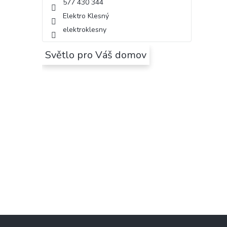
577 430 344
Elektro Klesný
elektroklesny
Světlo pro Váš domov
Z