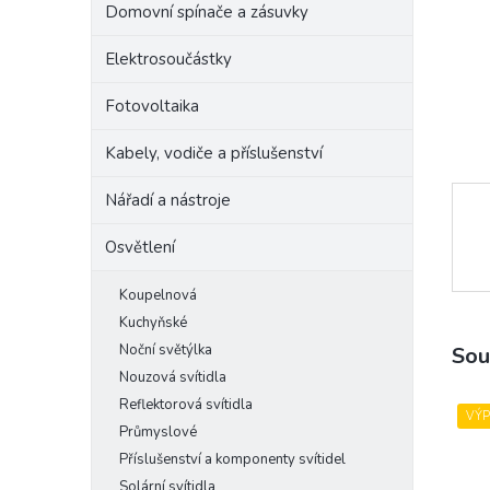
Domovní spínače a zásuvky
e
l
Elektrosoučástky
Fotovoltaika
Kabely, vodiče a příslušenství
Nářadí a nástroje
Osvětlení
Koupelnová
Kuchyňské
Noční světýlka
Sou
Nouzová svítidla
Reflektorová svítidla
VÝ
Průmyslové
Příslušenství a komponenty svítidel
Solární svítidla