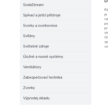
D
SodaStream
Raba
Rá
je
Spínací a jistící přístroje
ra
po
Svorky a svorkovnice
pr
st
Svítilny
GU
sp
Světelné zdroje
ce
Úložné a nosné systémy
Ventilátory
Zabezpečovací technika
Zvonky
Výprodej skladu