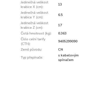
Jedinečná velikost
13
krabice X (cm)
:
Jedinečná velikost
6.5
krabice Y (cm)
:
Jedinečná velikost
17
krabice Z (cm)
:
Čistá hmotnost (kg)
:
0.363
Číslo celní tarify
9405299090
(CTN)
:
Země původu
:
CN
s kabelovým
Typ přepínače
:
spínačem