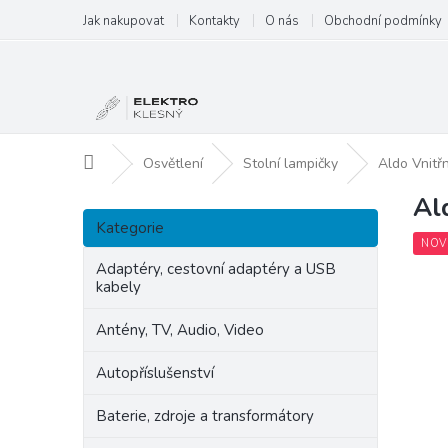
Přejít
Jak nakupovat
Kontakty
O nás
Obchodní podmínky
na
obsah
Domů
Osvětlení
Stolní lampičky
Aldo Vnitřn
Al
P
Přeskočit
o
Kategorie
kategorie
s
NOV
t
Adaptéry, cestovní adaptéry a USB
kabely
r
a
Antény, TV, Audio, Video
n
n
Autopříslušenství
í
p
Baterie, zdroje a transformátory
a
n