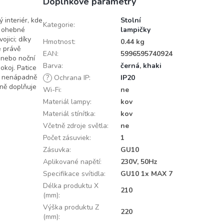
Doplňkové parametry
 interiér, kde
Stolní
Kategorie
:
, ohebné
lampičky
jici; díky
Hmotnost
:
0.44 kg
e právě
EAN
:
5996595740924
u nebo noční
Barva
:
černá
,
khaki
okoj. Patice
ak nenápadně
?
Ochrana IP
:
IP20
nně doplňuje
Wi-Fi
:
ne
Materiál lampy
:
kov
Materiál stínítka
:
kov
Včetně zdroje světla
:
ne
Počet zásuviek
:
1
Zásuvka
:
GU10
Aplikované napětí
:
230V, 50Hz
Specifikace svítidla
:
GU10 1x MAX 7
Délka produktu X
210
(mm)
:
Výška produktu Z
220
(mm)
: