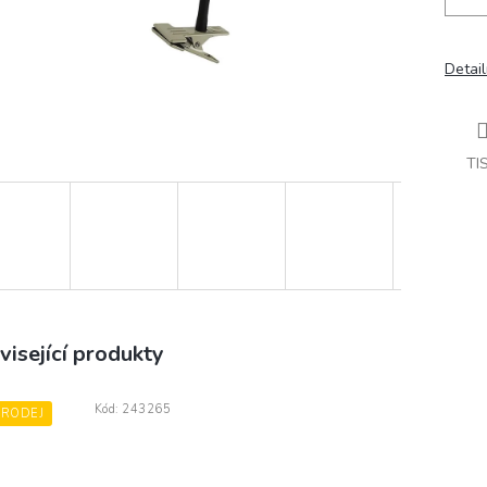
Detail
TI
visející produkty
Kód:
243265
PRODEJ