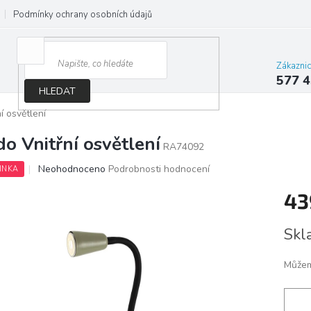
Podmínky ochrany osobních údajů
Jak správně vybrat osvětlení do d
Zákazni
577 4
HLEDAT
í osvětlení
do Vnitřní osvětlení
RA74092
Průměrné
Neohodnoceno
Podrobnosti hodnocení
INKA
hodnocení
produktu
43
je
0,0
Měrn
Skl
z
cena:
5
hvězdiček.
Můžem