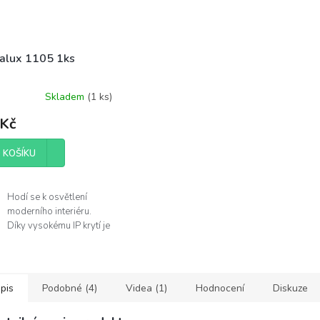
alux 1105 1ks
Skladem
(
1 ks
)
 Kč
 KOŠÍKU
Hodí se k osvětlení
moderního interiéru.
Díky vysokému IP krytí je
můžete použít v
koupelně.
Žárovka není součástí
balení.
pis
Podobné (4)
Videa (1)
Hodnocení
Diskuze
obce