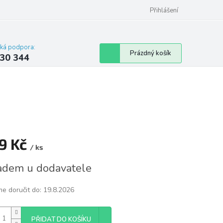
omu nebo bytu
Přihlášení
cká podpora:
Nákupní
Prázdný košík
30 344
košík
9 Kč
/ ks
á
adem u dodavatele
e doručit do:
19.8.2026
PŘIDAT DO KOŠÍKU