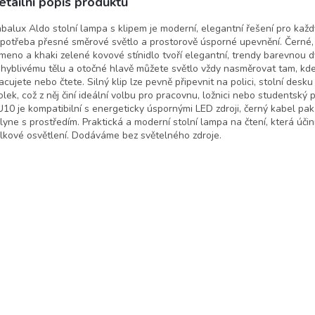
etailní popis produktu
lux
balux Aldo stolní lampa s klipem je moderní, elegantní řešení pro každý
 potřeba přesné směrové světlo a prostorově úsporné upevnění. Černé
meno a khaki zelené kovové stínidlo tvoří elegantní, trendy barevnou dvo
hyblivému tělu a otočné hlavě můžete světlo vždy nasměrovat tam, kd
acujete nebo čtete. Silný klip lze pevně připevnit na polici, stolní desk
olek, což z něj činí ideální volbu pro pracovnu, ložnici nebo studentský p
10 je kompatibilní s energeticky úspornými LED zdroji, černý kabel p
lyne s prostředím. Praktická a moderní stolní lampa na čtení, která úči
lkové osvětlení. Dodáváme bez světelného zdroje.