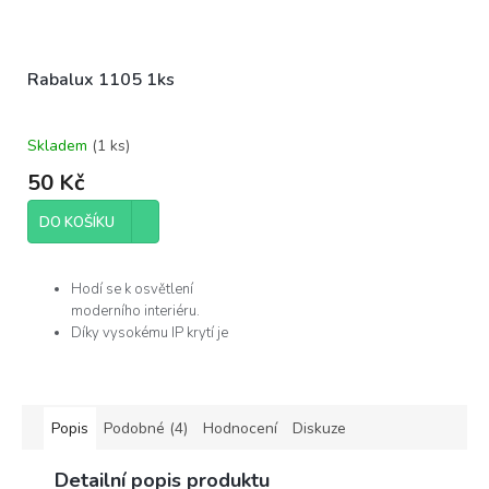
Rabalux 1105 1ks
Skladem
(
1 ks
)
50 Kč
DO KOŠÍKU
Hodí se k osvětlení
moderního interiéru.
Díky vysokému IP krytí je
můžete použít v
koupelně.
Žárovka není součástí
balení.
Popis
Podobné (4)
Hodnocení
Diskuze
Výrobce
Detailní popis produktu