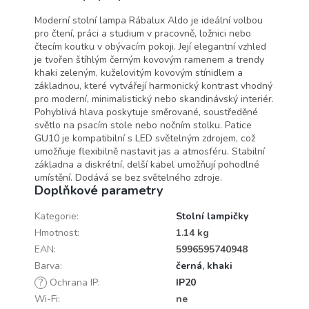
Rabalux
Moderní stolní lampa Rábalux Aldo je ideální volbou
pro čtení, práci a studium v pracovně, ložnici nebo
čtecím koutku v obývacím pokoji. Její elegantní vzhled
je tvořen štíhlým černým kovovým ramenem a trendy
khaki zeleným, kuželovitým kovovým stínidlem a
základnou, které vytvářejí harmonický kontrast vhodný
pro moderní, minimalistický nebo skandinávský interiér.
Pohyblivá hlava poskytuje směrované, soustředěné
světlo na psacím stole nebo nočním stolku. Patice
GU10 je kompatibilní s LED světelným zdrojem, což
umožňuje flexibilně nastavit jas a atmosféru. Stabilní
základna a diskrétní, delší kabel umožňují pohodlné
umístění. Dodává se bez světelného zdroje.
Doplňkové parametry
Kategorie
:
Stolní lampičky
Hmotnost
:
1.14 kg
EAN
:
5996595740948
Barva
:
černá
,
khaki
?
Ochrana IP
:
IP20
Wi-Fi
:
ne