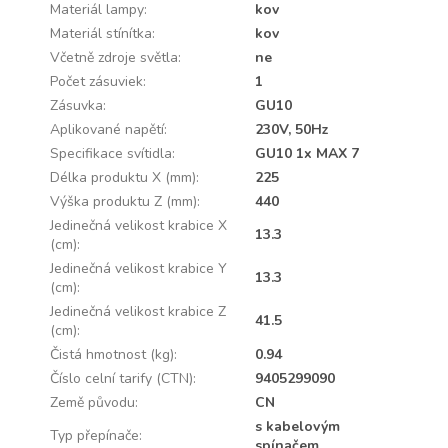
Materiál lampy
:
kov
Materiál stínítka
:
kov
Včetně zdroje světla
:
ne
Počet zásuviek
:
1
Zásuvka
:
GU10
Aplikované napětí
:
230V, 50Hz
Specifikace svítidla
:
GU10 1x MAX 7
Délka produktu X (mm)
:
225
Výška produktu Z (mm)
:
440
Jedinečná velikost krabice X
13.3
(cm)
:
Jedinečná velikost krabice Y
13.3
(cm)
:
Jedinečná velikost krabice Z
41.5
(cm)
:
Čistá hmotnost (kg)
:
0.94
Číslo celní tarify (CTN)
:
9405299090
Země původu
:
CN
s kabelovým
Typ přepínače
:
spínačem