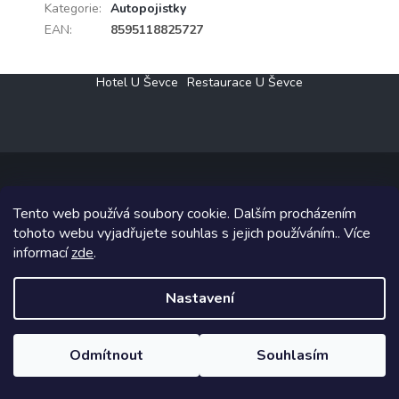
Kategorie
:
Autopojistky
EAN
:
8595118825727
Z
Hotel U Ševce
Restaurace U Ševce
á
p
a
t
í
Tento web používá soubory cookie. Dalším procházením
Copyright 2026
Elektro Klesný s.r.o.
. Všechna práva vyhrazena.
tohoto webu vyjadřujete souhlas s jejich používáním.. Více
informací
zde
.
Grafický návrh vytvořil a na Shoptet implementoval
Tomáš Hlad
&
Shoptetak.cz
.
Nastavení
Vytvořil Shoptet
Odmítnout
Souhlasím