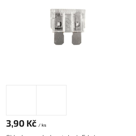
z
5
hvězdiček.
3,90 Kč
/ ks
Měrná