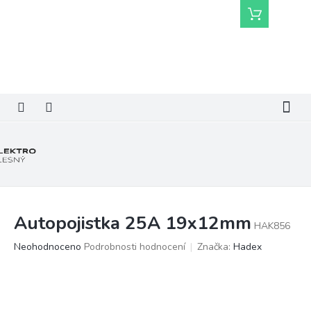
Přejít
Nákupní
na
košík
obsah
Autopojistka 25A 19x12mm
HAK856
Průměrné
Neohodnoceno
Podrobnosti hodnocení
Značka:
Hadex
hodnocení
produktu
je
0,0