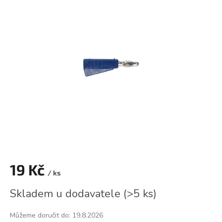
je
0,0
z
5
hvězdiček.
19 Kč
/ ks
Měrná
Skladem u dodavatele
(
>5 ks
)
cena:
Můžeme doručit do:
19.8.2026