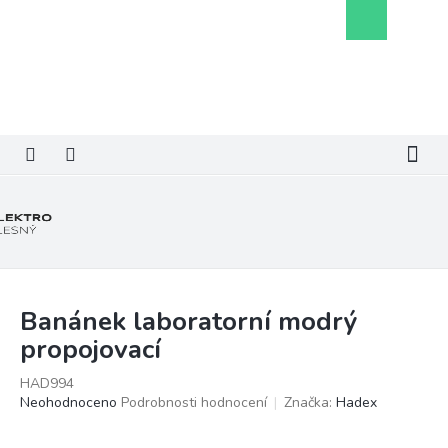
Přejít
Nákupní
na
košík
obsah
Banánek laboratorní modrý
propojovací
HAD994
Průměrné
Neohodnoceno
Podrobnosti hodnocení
Značka:
Hadex
hodnocení
produktu