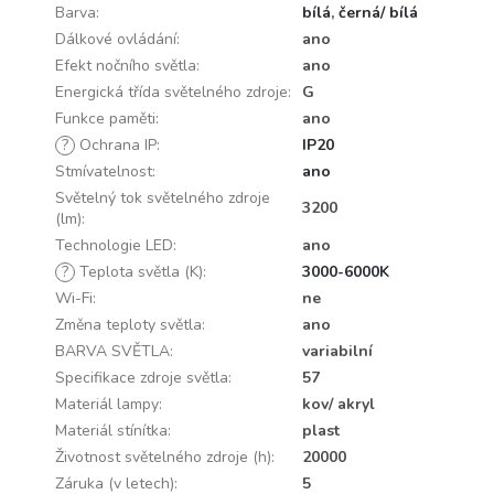
Barva
:
bílá
,
černá/ bílá
Dálkové ovládání
:
ano
Efekt nočního světla
:
ano
Energická třída světelného zdroje
:
G
Funkce paměti
:
ano
?
Ochrana IP
:
IP20
Stmívatelnost
:
ano
Světelný tok světelného zdroje
3200
(lm)
:
Technologie LED
:
ano
?
Teplota světla (K)
:
3000-6000K
Wi-Fi
:
ne
Změna teploty světla
:
ano
BARVA SVĚTLA
:
variabilní
Specifikace zdroje světla
:
57
Materiál lampy
:
kov/ akryl
Materiál stínítka
:
plast
Životnost světelného zdroje (h)
:
20000
Záruka (v letech)
:
5