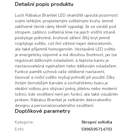
Detailní popis produktu
Lustr Rábalux Brantiel LED okamžitě upoutá pozornost
svými lehkými, propletenými světelnými kruhy. Jemně
zakřivené černé rámy téměř vypadají, že se vznáší pod
stropem, zatímco světelná linie na jejich vnitřní straně
poskytuje jednotné, kruhové záření. Bílý kryt jemně
rozptyluje světlo, což činí vzhled nejen dekorativním,
ale také příjemně homogenním. Vestavěné LED světlo
je energeticky úsporné a má dlouhou životnost, jas lze
regulovat dálkovým ovladačem, a teplota barev je
nastavovatelná vypínačem nebo dálkovým ovladačem.
Funkce paměti uchová vaše oblíbené nastavení,
časovač a noční světlo zvyšují pohodlí při použití. Díky
čistým černobílým barvám a sochařskému tvaru je
ideální volbou pro obývací pokoj, jídelnu nebo moderní
ložnici, kde osvětlení není jen funkcí, ale také vizuálním
prvkem. Rábalux Brantiel je setkáním dekorativního
designu a personalizovatelného osvětlení.
Doplňkové parametry
Kategorie
:
Stropní svítidla
EAN
:
5996595714703