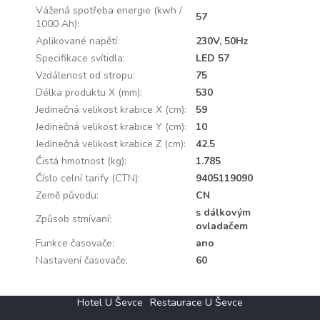
Vážená spotřeba energie (kwh /
57
1000 Ah)
:
Aplikované napětí
:
230V, 50Hz
Specifikace svítidla
:
LED 57
Vzdálenost od stropu
:
75
Délka produktu X (mm)
:
530
Jedinečná velikost krabice X (cm)
:
59
Jedinečná velikost krabice Y (cm)
:
10
Jedinečná velikost krabice Z (cm)
:
42.5
Čistá hmotnost (kg)
:
1.785
Číslo celní tarify (CTN)
:
9405119090
Země původu
:
CN
s dálkovým
Způsob stmívaní
:
ovladačem
Funkce časovače
:
ano
Nastavení časovače
:
60
Z
Hotel U Ševce
Restaurace U Ševce
á