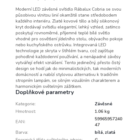
Rabalux
Moderní LED závěsné svítidlo Rábalux Cobria se svou
působivou vlnitou linií okamžitě stane středobodem
každého interiéru. Zlaté kovové tělo a bílý silikonový
kryt dodávají svítidlu elegantní, lehký vzhled, zatímco
poskytují rovnoměrné, příjemné teplé bílé světlo
vhodné pro osvětlení jídelního stolu, obývacího pokoje
nebo kuchyňského ostrůvku. Integrovaná LED
technologie je skryta v štíhlém tvaru, což zajišťuje
pohodlné každodenní používání, a nenápadné závěsy
vytvářejí efekt vznášení. Tento jedinečný, přesto čistý
design se hodí jak do minimalistických, tak moderních
domácností a nabízí stylovou alternativu k tradičním
stropním lampám, se silným vizuálním charakterem a
harmonickým světelným zážitkem.
Doplňkové parametry
Kategorie
:
Závěsné
Hmotnost
:
1.06 kg
59965957240
EAN
:
47
Barva
:
bílá
,
zlatá
Energická třída světelného zdroje
:
G