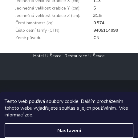
Jedinečná velikost krabice X (cm)
:
113
Jedinečná velikost krabice Y (cm)
:
5
Jedinečná velikost krabice Z (cm)
:
31.5
Čistá hmotnost (kg)
:
0.574
Číslo celní tarify (CTN)
:
9405114090
Země původu
:
CN
Z
Hotel U Ševce
Restaurace U Ševce
á
p
a
t
í
Tento web používá soubory cookie. Dalším procházením
Copyright 2026
Elektro Klesný s.r.o.
. Všechna práva vyhrazena.
tohoto webu vyjadřujete souhlas s jejich používáním.. Více
informací
zde
.
Grafický návrh vytvořil a na Shoptet implementoval
Tomáš Hlad
&
Shoptetak.cz
.
Nastavení