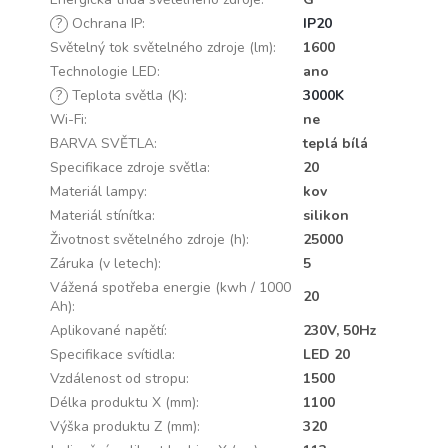
?
Ochrana IP
:
IP20
Světelný tok světelného zdroje (lm)
:
1600
Technologie LED
:
ano
?
Teplota světla (K)
:
3000K
Wi-Fi
:
ne
BARVA SVĚTLA
:
teplá bílá
Specifikace zdroje světla
:
20
Materiál lampy
:
kov
Materiál stínítka
:
silikon
Životnost světelného zdroje (h)
:
25000
Záruka (v letech)
:
5
Vážená spotřeba energie (kwh / 1000
20
Ah)
:
Aplikované napětí
:
230V, 50Hz
Specifikace svítidla
:
LED 20
Vzdálenost od stropu
:
1500
Délka produktu X (mm)
:
1100
Výška produktu Z (mm)
:
320