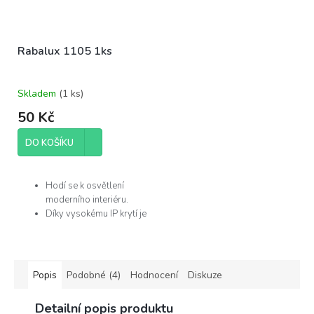
Rabalux 1105 1ks
Skladem
(
1 ks
)
50 Kč
DO KOŠÍKU
Hodí se k osvětlení
moderního interiéru.
Díky vysokému IP krytí je
můžete použít v
koupelně.
Žárovka není součástí
balení.
Popis
Podobné (4)
Hodnocení
Diskuze
Výrobce
Detailní popis produktu