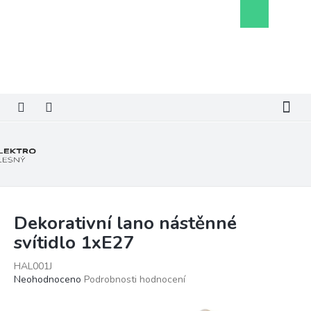
Přejít
Nákupní
na
košík
obsah
Dekorativní lano nástěnné
svítidlo 1xE27
HAL001J
Průměrné
Neohodnoceno
Podrobnosti hodnocení
hodnocení
produktu