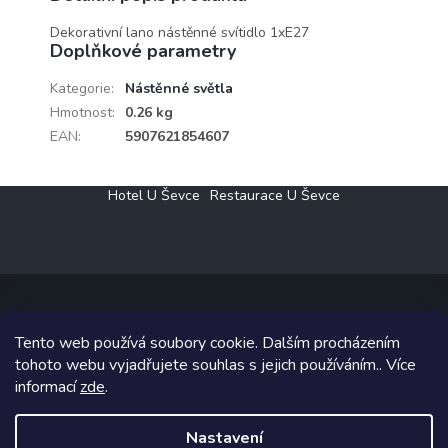
Dekorativní lano nástěnné svítidlo 1xE27
Doplňkové parametry
Kategorie
:
Nástěnné světla
Hmotnost
:
0.26 kg
EAN
:
5907621854607
Z
Hotel U Ševce
Restaurace U Ševce
á
p
a
t
í
Tento web používá soubory cookie. Dalším procházením
Copyright 2026
Elektro Klesný s.r.o.
. Všechna práva vyhrazena.
tohoto webu vyjadřujete souhlas s jejich používáním.. Více
informací
zde
.
Grafický návrh vytvořil a na Shoptet implementoval
Tomáš Hlad
&
Shoptetak.cz
.
Nastavení