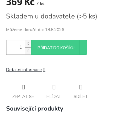
369 Kč
/ ks
Měrná
Skladem u dodavatele
(
>5 ks
)
cena:
Můžeme doručit do:
18.8.2026
PŘIDAT DO KOŠÍKU
Detailní informace
ZEPTAT SE
HLÍDAT
SDÍLET
Související produkty