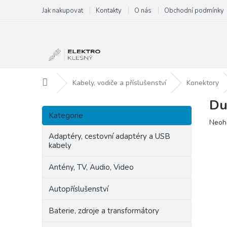
Přejít
Jak nakupovat
Kontakty
O nás
Obchodní podmínky
na
obsah
Domů
Kabely, vodiče a příslušenství
Konektory
Du
P
Přeskočit
o
Kategorie
kategorie
Prům
Neoh
s
hodn
t
Adaptéry, cestovní adaptéry a USB
produ
kabely
r
je
a
0,0
Antény, TV, Audio, Video
n
z
5
n
Autopříslušenství
hvězd
í
p
Baterie, zdroje a transformátory
a
n