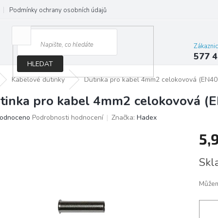
Podmínky ochrany osobních údajů
Jak správně vybrat osvětlení do d
Zákazni
577 4
HLEDAT
Kabelové dutinky
Dutinka pro kabel 4mm2 celokovová (EN40
tinka pro kabel 4mm2 celokovová (
ěrné
odnoceno
Podrobnosti hodnocení
Značka:
Hadex
ocení
5,
ktu
Měrn
Skl
cena:
iček.
Můžem