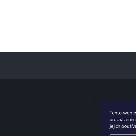
Z
á
p
a
t
í
Graf
Tento web p
procházením
jejich použív