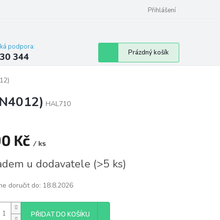
omu nebo bytu
Přihlášení
cká podpora:
Nákupní
Prázdný košík
30 344
košík
12)
EN4012)
HAL710
90 Kč
/ ks
á
adem u dodavatele
(
>5 ks
)
e doručit do:
18.8.2026
PŘIDAT DO KOŠÍKU