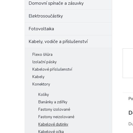
Domovní spínače a zásuvky
e
l
Elektrosoučástky
Fotovoltaika
Kabely, vodiče a příslušenství
Flexo šňůra
Izolační pásky
Kabelové příslušenství
Kabely
Konektory
Kolíky
Po
Banánky a zdířky
Fastony izolované
D
Fastony neizolované
Du
Kabelové dutinky
Kabelové očka