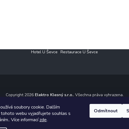
Hotel U Ševce
Restaurace U Ševce
Copyright 2026
Elektro Klesný s.r.o.
. Všechna práva vyhrazena.
ický návrh vytvořil a na Shoptet implementoval
Tomáš Hlad
&
Shoptet
oužívá soubory cookie. Dalším
Odmítnout
S
 tohoto webu vyjadřujete souhlas s
Vytvořil Shoptet
áním.. Více informací
zde
.