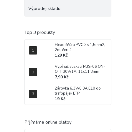
Výprodej skladu
Top 3 produkty
Flexo šňůra PVC 3× 1,5mm2,
2m, černá
129 Kč
Vypínač stiskací PBS-06 ON-
OFF 30V/1A, 11x11,8mm
7,90 Kč
Žárovka 6,3V/0,3A E10 do
trafopájek ETP
19 Kč
Přijímáme online platby