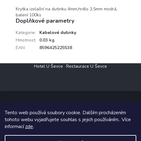
Krytka izolační na dutinku 4mm,hrdlo 3,5mm modrá,
balení 100ks
Doplňkové parametry
Kategorie
:
Kabelové dutinky
Hmotnost
:
0.03 kg
EAN
:
8596425225538
Z
Hotel U Ševce
Restaurace U Ševce
á
p
a
t
í
Tento web používá soubory cookie. Dalším procházením
Copyright 2026
Elektro Klesný s.r.o.
. Všechna práva vyhrazena.
tohoto webu vyjadřujete souhlas s jejich používáním.. Více
informací
zde
.
Grafický návrh vytvořil a na Shoptet implementoval
Tomáš Hlad
&
Shoptetak.cz
.