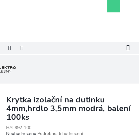
Přejít
Nákupní
na
košík
obsah
Krytka izolační na dutinku
4mm,hrdlo 3,5mm modrá, balení
100ks
HAL992-100
Průměrné
Neohodnoceno
Podrobnosti hodnocení