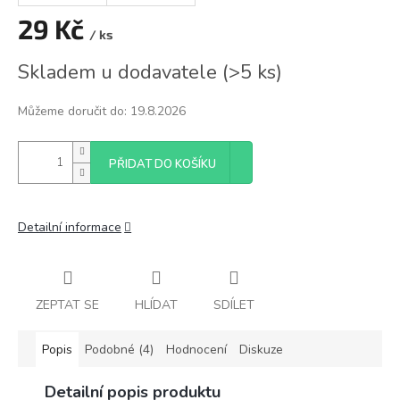
29 Kč
/ ks
Měrná
Skladem u dodavatele
(
>5 ks
)
cena:
Můžeme doručit do:
19.8.2026
PŘIDAT DO KOŠÍKU
Detailní informace
ZEPTAT SE
HLÍDAT
SDÍLET
Popis
Podobné (4)
Hodnocení
Diskuze
Detailní popis produktu