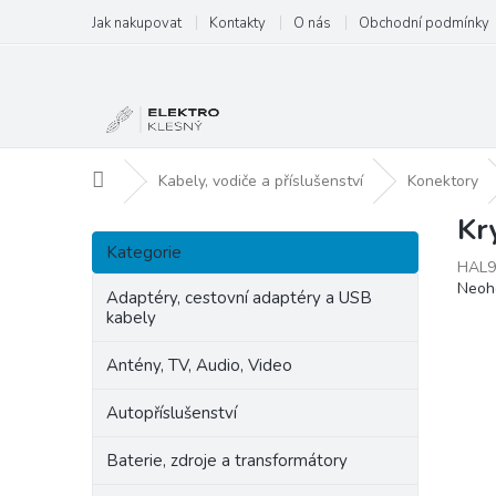
Přejít
Jak nakupovat
Kontakty
O nás
Obchodní podmínky
na
obsah
Domů
Kabely, vodiče a příslušenství
Konektory
Kr
P
Přeskočit
o
Kategorie
kategorie
HAL9
s
Prům
Neoh
t
Adaptéry, cestovní adaptéry a USB
hodn
kabely
r
produ
a
je
Antény, TV, Audio, Video
n
0,0
z
n
Autopříslušenství
5
í
hvězd
p
Baterie, zdroje a transformátory
a
n