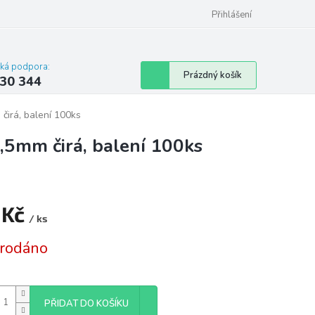
omu nebo bytu
Přihlášení
cká podpora:
Nákupní
Prázdný košík
30 344
košík
čirá, balení 100ks
,5mm čirá, balení 100ks
 Kč
/ ks
á
rodáno
PŘIDAT DO KOŠÍKU