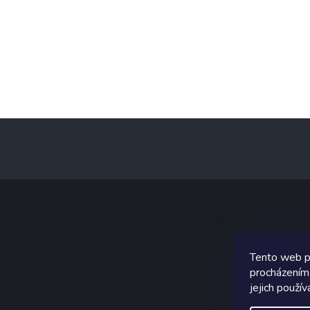
Z
á
p
a
t
í
Graf
Tento web p
procházením
jejich použív