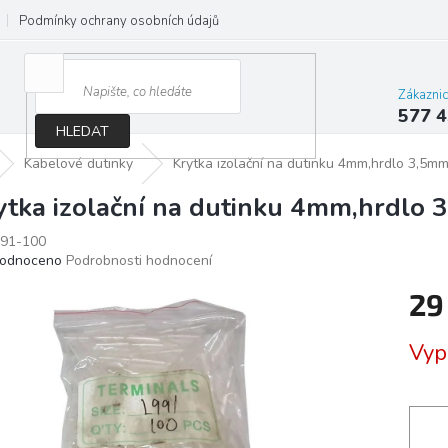
Podmínky ochrany osobních údajů
Jak správně vybrat osvětlení do d
Zákazni
577 4
HLEDAT
Kabelové dutinky
Krytka izolační na dutinku 4mm,hrdlo 3,5mm 
ytka izolační na dutinku 4mm,hrdlo 3
91-100
ěrné
odnoceno
Podrobnosti hodnocení
ocení
29
ktu
Měrn
Vyp
cena:
iček.