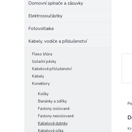
Domovní spínače a zásuvky
e
l
Elektrosoučástky
Fotovoltaika
Kabely, vodiče a příslušenství
Flexo šňůra
Izolační pásky
Kabelové příslušenství
Kabely
Konektory
Kolíky
Banánky a zdířky
Po
Fastony izolované
Fastony neizolované
D
Kabelové dutinky
Kr
Kabelové očka