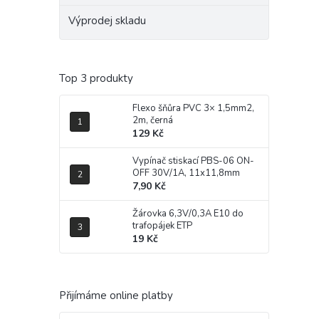
Výprodej skladu
Top 3 produkty
Flexo šňůra PVC 3× 1,5mm2,
2m, černá
129 Kč
Vypínač stiskací PBS-06 ON-
OFF 30V/1A, 11x11,8mm
7,90 Kč
Žárovka 6,3V/0,3A E10 do
trafopájek ETP
19 Kč
Přijímáme online platby