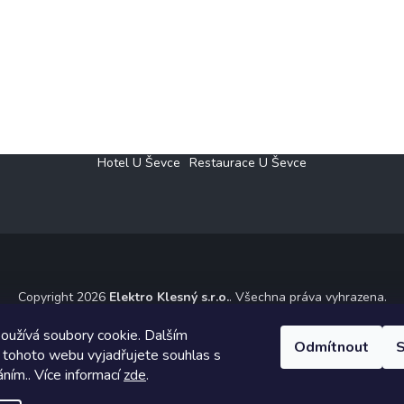
Hotel U Ševce
Restaurace U Ševce
Copyright 2026
Elektro Klesný s.r.o.
. Všechna práva vyhrazena.
ický návrh vytvořil a na Shoptet implementoval
Tomáš Hlad
&
Shoptet
oužívá soubory cookie. Dalším
Odmítnout
S
 tohoto webu vyjadřujete souhlas s
Vytvořil Shoptet
áním.. Více informací
zde
.