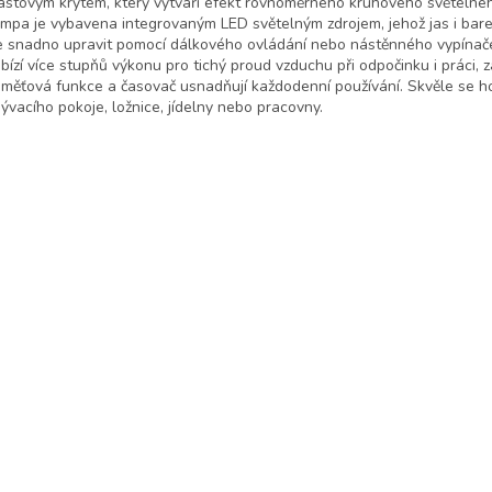
astovým krytem, který vytváří efekt rovnoměrného kruhového světelné
mpa je vybavena integrovaným LED světelným zdrojem, jehož jas i bar
e snadno upravit pomocí dálkového ovládání nebo nástěnného vypínače
bízí více stupňů výkonu pro tichý proud vzduchu při odpočinku i práci, 
měťová funkce a časovač usnadňují každodenní používání. Skvěle se h
ývacího pokoje, ložnice, jídelny nebo pracovny.