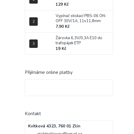
129 Kč
Vypínač stiskací PBS-06 ON-
OFF 30V/1A, 11x11,8mm
7,90 Kč
Žárovka 6,3V/0,3A E10 do
trafopájek ETP
19 Kč
Přijímáme online platby
Kontakt
Kvítková 4323, 760 01 Zlín
elektroklesny
@
email.cz