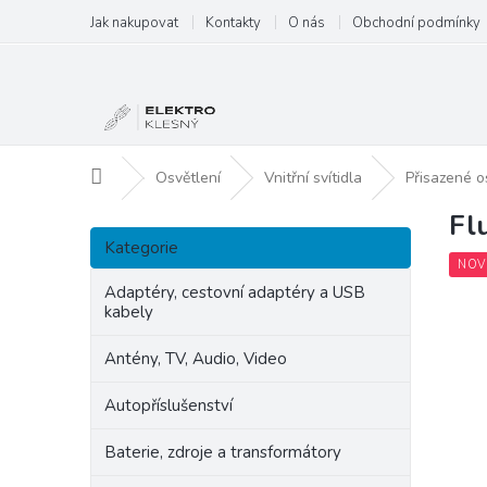
Přejít
Jak nakupovat
Kontakty
O nás
Obchodní podmínky
na
obsah
Domů
Osvětlení
Vnitřní svítidla
Přisazené o
Fl
P
Přeskočit
o
Kategorie
kategorie
s
NOV
t
Adaptéry, cestovní adaptéry a USB
kabely
r
a
Antény, TV, Audio, Video
n
n
Autopříslušenství
í
p
Baterie, zdroje a transformátory
a
n