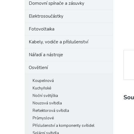
Domovní spínače a zásuvky
e
l
Elektrosoučástky
Fotovoltaika
Kabely, vodiče a příslušenství
Nářadí a nástroje
Osvětlení
Koupelnová
Kuchyňské
Noční světýlka
Sou
Nouzová svítidla
Reflektorová svítidla
Průmyslové
Příslušenství a komponenty svítidel
Solární svítidla