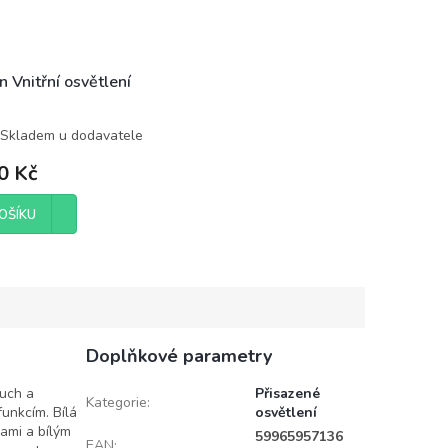
 Vnitřní osvětlení
Skladem u dodavatele
0 Kč
OŠÍKU
Doplňkové parametry
duch a
Přisazené
Kategorie
:
unkcím. Bílá
osvětlení
ami a bílým
59965957136
EAN
: