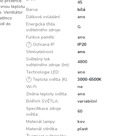
ho prstence.
45
evnou teplotu
Barva
:
bílá
. Ventilátor
Dálkové ovládání
:
ano
zatímco
odí do
Energická třída
G
světelného zdroje
:
Funkce paměti
:
ano
?
Ochrana IP
:
IP20
Stmívatelnost
:
ano
Světelný tok
4800
světelného zdroje (lm)
:
Technologie LED
:
ano
?
Teplota světla (K)
:
3000-6500K
Wi-Fi
:
ne
Změna teploty světla
:
ano
BARVA SVĚTLA
:
variabilní
Specifikace zdroje
60
světla
:
Materiál lampy
:
kov
Materiál stínítka
:
plast