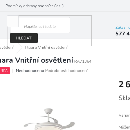
Podmínky ochrany osobních údajů
Jak správně vybrat osvětlení do d
Zákazni
577 4
HLEDAT
světlení
Fluara Vnitřní osvětlení
uara Vnitřní osvětlení
RA71364
Průměrné
Neohodnoceno
Podrobnosti hodnocení
INKA
hodnocení
produktu
2 
je
0,0
Měrn
Skl
z
cena:
5
hvězdiček.
Varia
Můžem