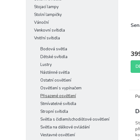
Stojací lampy
Stolní lampičky
Vánoční
Sena
Venkovní svítidla
Vnitřní svítidla
Bodová světla
39
Dětské svítidla
Lustry
D
Nástěnné světla
Ostatní osvětlení
Osvětlení s vypínačem
Přisazené osvětlení
Po
Stmívatelné svítidla
D
Stropní svítidla
Světla s čidlem/schodišťové osvětlení
St
Světla na dálkové ovládání
př
ko
Vestavné osvětlení