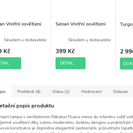
n Vnitřní osvětlení
Senan Vnitřní osvětlení
Turgon
Skladem u dodavatele
Skladem u dodavatele
9 Kč
399 Kč
2 99
ETAIL
DETAIL
DO K
pis
Podobné (4)
Videa (1)
Hodnocení
Diskuze
etailní popis produktu
ropní lampa s ventilátorem Rábalux Fluara vnese do interiéru svěží vz
íjemné osvětlení díky svému modernímu, čistému designu a praktickým f
vová konstrukce je doplněna elegantně zaoblenými, průsvitnými lopatk