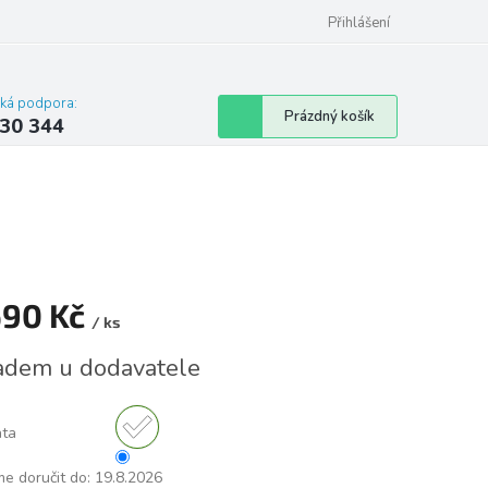
omu nebo bytu
Přihlášení
cká podpora:
Nákupní
Prázdný košík
30 344
košík
690 Kč
/ ks
á
adem u dodavatele
nta
e doručit do:
19.8.2026