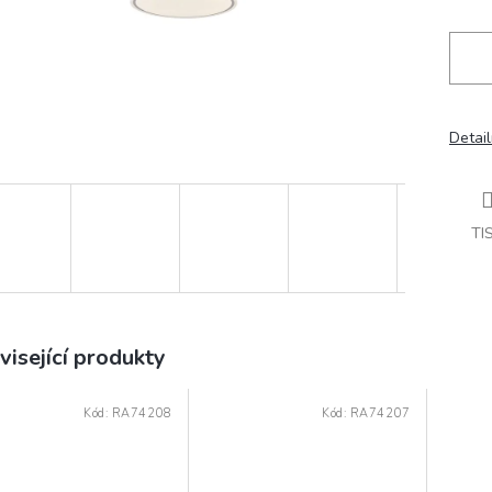
Detail
TI
visející produkty
Kód:
RA74208
Kód:
RA74207