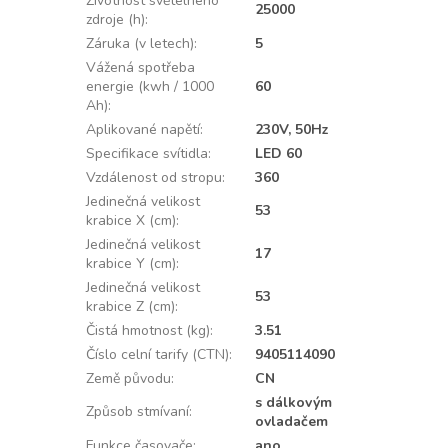
Životnost světelného
25000
zdroje (h)
:
Záruka (v letech)
:
5
Vážená spotřeba
energie (kwh / 1000
60
Ah)
:
Aplikované napětí
:
230V, 50Hz
Specifikace svítidla
:
LED 60
Vzdálenost od stropu
:
360
Jedinečná velikost
53
krabice X (cm)
:
Jedinečná velikost
17
krabice Y (cm)
:
Jedinečná velikost
53
krabice Z (cm)
:
Čistá hmotnost (kg)
:
3.51
Číslo celní tarify (CTN)
:
9405114090
Země původu
:
CN
s dálkovým
Způsob stmívaní
:
ovladačem
Funkce časovače
:
ano