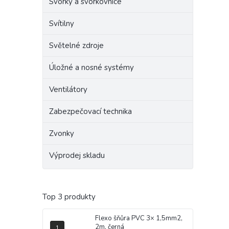
Svorky a svorkovnice
Svítilny
Světelné zdroje
Úložné a nosné systémy
Ventilátory
Zabezpečovací technika
Zvonky
Výprodej skladu
Top 3 produkty
Flexo šňůra PVC 3× 1,5mm2,
2m, černá