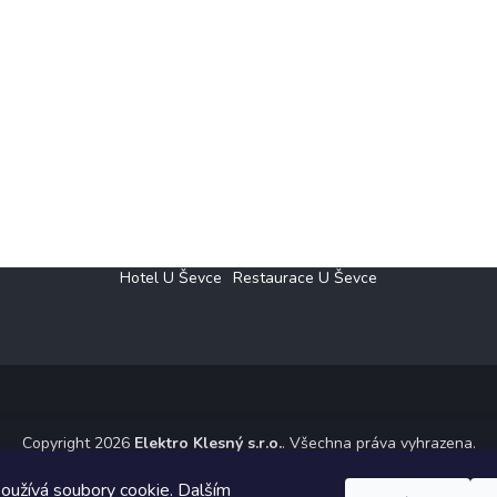
Hotel U Ševce
Restaurace U Ševce
Copyright 2026
Elektro Klesný s.r.o.
. Všechna práva vyhrazena.
ický návrh vytvořil a na Shoptet implementoval
Tomáš Hlad
&
Shoptet
oužívá soubory cookie. Dalším