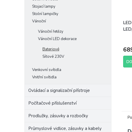
Stojací lampy
Stolní lampičky
Vánoční
LED
LED,
Vánoční řetězy
tepl
Vánoční LED dekorace
68
Bateriové
Síťové 230V
DO
Venkovní svítidla
Vnitřní svítidla
Ovládací a signalizační přístroje
Počítačové příslušenství
Prodlužky, zásuvky a rozbočky
Po
Průmyslové vidlice, zásuvky a kabely
D