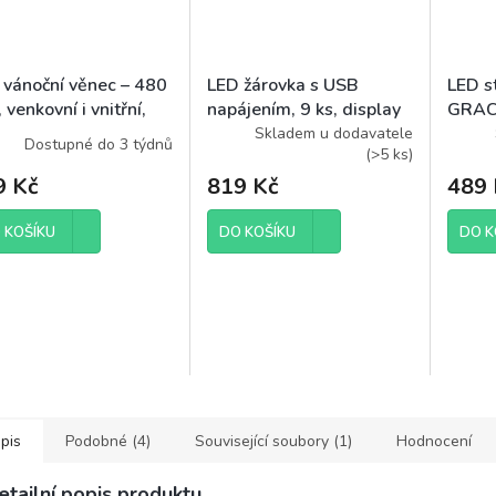
 vánoční věnec – 480
LED žárovka s USB
LED s
 venkovní i vnitřní,
napájením, 9 ks, display
GRACE
á bílá
box
Skladem u dodavatele
Dostupné do 3 týdnů
(
>5 ks
)
9 Kč
819 Kč
489 
 KOŠÍKU
DO KOŠÍKU
DO K
pis
Podobné (4)
Související soubory (1)
Hodnocení
etailní popis produktu