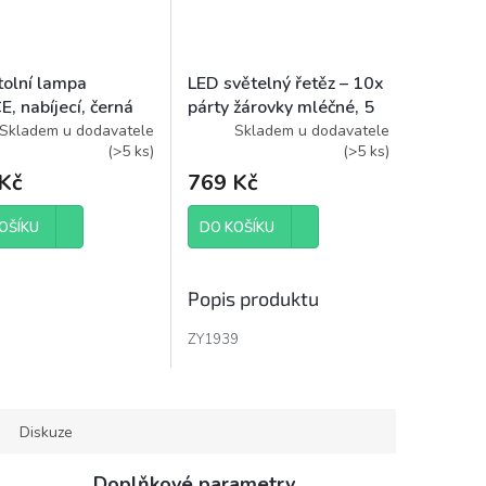
tolní lampa
LED světelný řetěz – 10x
, nabíjecí, černá
párty žárovky mléčné, 5
m, venkovní i vnitřní,
Skladem u dodavatele
Skladem u dodavatele
(
>5 ks
)
(
>5 ks
)
teplá bílá
Kč
769 Kč
OŠÍKU
DO KOŠÍKU
Popis produktu
ZY1939
Diskuze
Doplňkové parametry