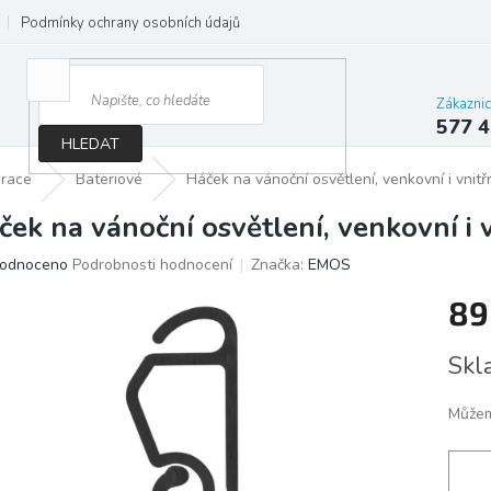
Podmínky ochrany osobních údajů
Jak správně vybrat osvětlení do d
Zákazni
577 4
HLEDAT
orace
Bateriové
Háček na vánoční osvětlení, venkovní i vnitř
ček na vánoční osvětlení, venkovní i v
ěrné
odnoceno
Podrobnosti hodnocení
Značka:
EMOS
ocení
89
ktu
Měrn
Skl
cena:
iček.
Můžem