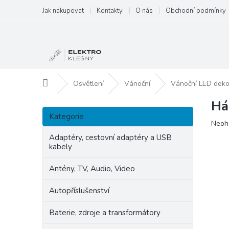
Přejít
Jak nakupovat
Kontakty
O nás
Obchodní podmínky
na
obsah
Domů
Osvětlení
Vánoční
Vánoční LED dek
Há
P
Přeskočit
o
Kategorie
kategorie
Prům
Neoh
s
hodn
t
Adaptéry, cestovní adaptéry a USB
produ
kabely
r
je
a
0,0
Antény, TV, Audio, Video
n
z
5
n
Autopříslušenství
hvězd
í
p
Baterie, zdroje a transformátory
a
n