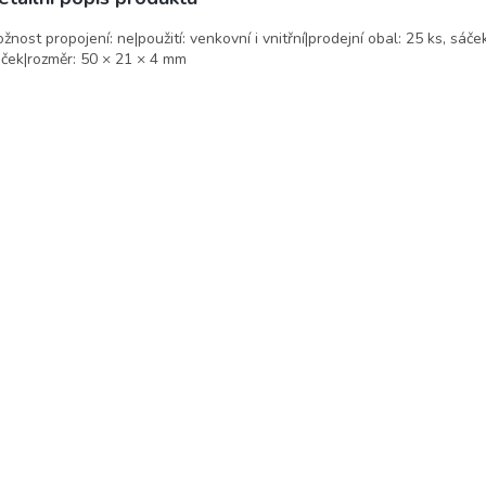
žnost propojení: ne|použití: venkovní i vnitřní|prodejní obal: 25 ks, sáče
ček|rozměr: 50 × 21 × 4 mm