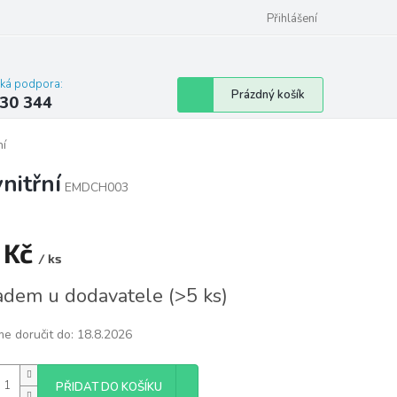
omu nebo bytu
Přihlášení
cká podpora:
Nákupní
Prázdný košík
30 344
košík
ní
nitřní
EMDCH003
 Kč
/ ks
á
adem u dodavatele
(
>5 ks
)
e doručit do:
18.8.2026
PŘIDAT DO KOŠÍKU