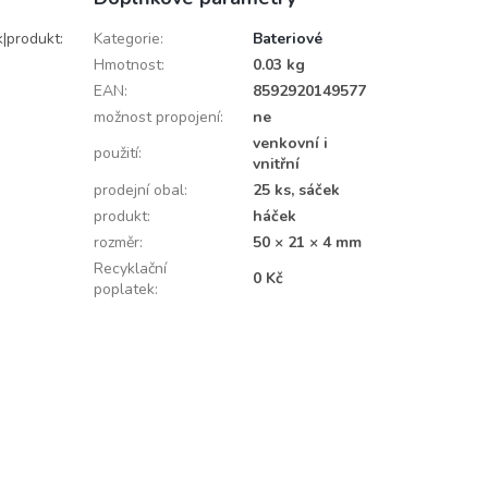
k|produkt:
Kategorie
:
Bateriové
Hmotnost
:
0.03 kg
EAN
:
8592920149577
možnost propojení
:
ne
venkovní i
použití
:
vnitřní
prodejní obal
:
25 ks, sáček
produkt
:
háček
rozměr
:
50 × 21 × 4 mm
Recyklační
0 Kč
poplatek
: