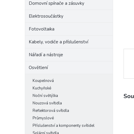
Domovní spínače a zásuvky
e
l
Elektrosoučástky
Fotovoltaika
Kabely, vodiče a příslušenství
Nářadí a nástroje
Osvětlení
Koupelnová
Kuchyňské
Sou
Noční světýlka
Nouzová svítidla
Reflektorová svítidla
Průmyslové
Příslušenství a komponenty svítidel
Solární svítidla