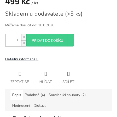
499 Kč
/ ks
Měrná
Skladem u dodavatele
(
>5 ks
)
cena:
Můžeme doručit do:
18.8.2026
PŘIDAT DO KOŠÍKU
Detailní informace
ZEPTAT SE
HLÍDAT
SDÍLET
Popis
Podobné (4)
Související soubory (2)
Hodnocení
Diskuze