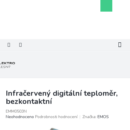
Přejít
Nákupní
na
košík
obsah
Infračervený digitální teploměr,
bezkontaktní
EMM0503N
Průměrné
Neohodnoceno
Podrobnosti hodnocení
Značka:
EMOS
hodnocení
produktu