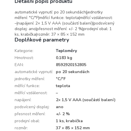
Detailní popis produktu
automatické vypnutí: po 20 sekundách|jednotky
měření: °C/°F|měřící funkce: teplota|měřící vzdálenost:
–|napájení: 2× 1,5 V AAA (součástí balení)|podsvícený
displej: ano|přesnost měření: +/- 2 %|prodejní obal: 1
ks, krabička|rozměr: 37 × 85 × 152 mm
Doplňkové parametry
Kategorie
:
Teploměry
Hmotnost
:
0.183 kg
EAN
:
8592920152805
automatické vypnutí
:
po 20 sekundách
jednotky měření
:
°C/°F
měřící funkce
:
teplota
měřící vzdálenost
:
–
napájení
:
2× 1,5 V AAA (součástí balení)
podsvícený displej
:
ano
přesnost měření
:
+/- 2 %
prodejní obal
:
1 ks, krabička
rozměr
:
37 × 85 × 152 mm