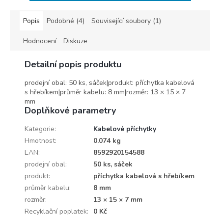
Popis
Podobné (4)
Související soubory (1)
Hodnocení
Diskuze
Detailní popis produktu
prodejní obal: 50 ks, sáček|produkt: příchytka kabelová
s hřebíkem|průměr kabelu: 8 mm|rozměr: 13 × 15 × 7
mm
Doplňkové parametry
Kategorie
:
Kabelové příchytky
Hmotnost
:
0.074 kg
EAN
:
8592920154588
prodejní obal
:
50 ks, sáček
produkt
:
příchytka kabelová s hřebíkem
průměr kabelu
:
8 mm
rozměr
:
13 × 15 × 7 mm
Recyklační poplatek
:
0 Kč