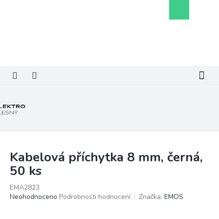
Přejít
Nákupní
na
košík
obsah
Kabelová příchytka 8 mm, černá,
50 ks
EMA2823
Průměrné
Neohodnoceno
Podrobnosti hodnocení
Značka:
EMOS
hodnocení
produktu