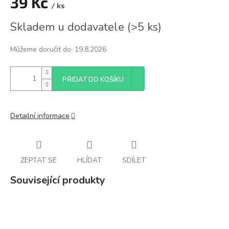
39 Kč
/ ks
Měrná
Skladem u dodavatele
(
>5 ks
)
cena:
Můžeme doručit do:
19.8.2026
PŘIDAT DO KOŠÍKU
Detailní informace
ZEPTAT SE
HLÍDAT
SDÍLET
Související produkty