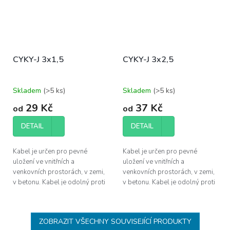
CYKY-J 3x1,5
CYKY-J 3x2,5
Skladem
(
>5 ks
)
Skladem
(
>5 ks
)
29 Kč
37 Kč
od
od
DETAIL
DETAIL
Kabel je určen pro pevné
Kabel je určen pro pevné
uložení ve vnitřních a
uložení ve vnitřních a
venkovních prostorách, v zemi,
venkovních prostorách, v zemi,
v betonu. Kabel je odolný proti
v betonu. Kabel je odolný proti
UV záření a proti šíření plamene
UV záření a proti šíření plamene
dle ČSN EN 60332-1-2.
dle ČSN EN 60332-1-2.
ZOBRAZIT VŠECHNY SOUVISEJÍCÍ PRODUKTY