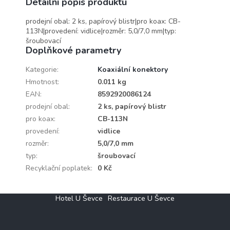
Detailní popis produktu
prodejní obal: 2 ks, papírový blistr|pro koax: CB-
113N|provedení: vidlice|rozměr: 5,0/7,0 mm|typ:
šroubovací
Doplňkové parametry
Kategorie
:
Koaxiální konektory
Hmotnost
:
0.011 kg
EAN
:
8592920086124
prodejní obal
:
2 ks, papírový blistr
pro koax
:
CB-113N
provedení
:
vidlice
rozměr
:
5,0/7,0 mm
typ
:
šroubovací
Recyklační poplatek
:
0 Kč
Z
Hotel U Ševce
Restaurace U Ševce
á
p