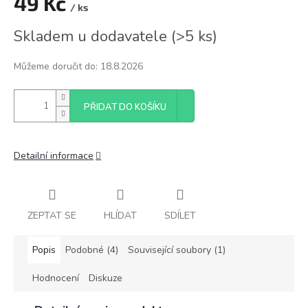
49 Kč
/ ks
Měrná
Skladem u dodavatele
(
>5 ks
)
cena:
Můžeme doručit do:
18.8.2026
PŘIDAT DO KOŠÍKU
Detailní informace
ZEPTAT SE
HLÍDAT
SDÍLET
Popis
Podobné (4)
Související soubory (1)
Hodnocení
Diskuze