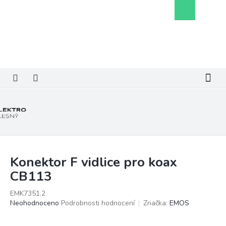
Přejít
Nákupní
na
košík
obsah
Konektor F vidlice pro koax
CB113
EMK7351.2
Průměrné
Neohodnoceno
Podrobnosti hodnocení
Značka:
EMOS
hodnocení
produktu