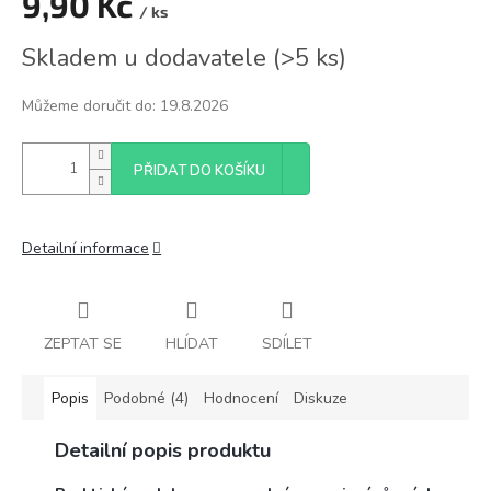
9,90 Kč
/ ks
Měrná
Skladem u dodavatele
(
>5 ks
)
cena:
Můžeme doručit do:
19.8.2026
PŘIDAT DO KOŠÍKU
Detailní informace
ZEPTAT SE
HLÍDAT
SDÍLET
Popis
Podobné (4)
Hodnocení
Diskuze
Detailní popis produktu