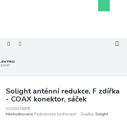
Přejít
Nákupní
na
košík
obsah
Solight anténní redukce, F zdířka
- COAX konektor, sáček
SOSSN7600E
Průměrné
Neohodnoceno
Podrobnosti hodnocení
Značka:
Solight
hodnocení
produktu