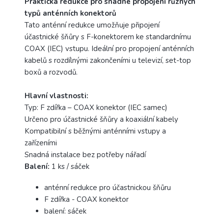
Praktická redukce pro snadné propojení různých
typů anténních konektorů
Tato anténní redukce umožňuje připojení
účastnické šňůry s F-konektorem ke standardnímu
COAX (IEC) vstupu. Ideální pro propojení anténních
kabelů s rozdílnými zakončeními u televizí, set-top
boxů a rozvodů.
Hlavní vlastnosti:
Typ: F zdířka – COAX konektor (IEC samec)
Určeno pro účastnické šňůry a koaxiální kabely
Kompatibilní s běžnými anténními vstupy a
zařízeními
Snadná instalace bez potřeby nářadí
Balení:
1 ks / sáček
anténní redukce pro účastnickou šňůru
F zdířka - COAX konektor
balení: sáček