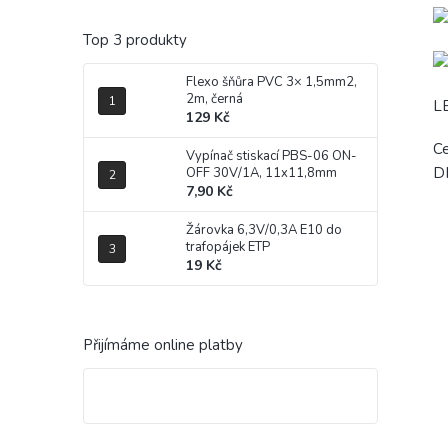
Top 3 produkty
Flexo šňůra PVC 3× 1,5mm2,
2m, černá
LE
129 Kč
Ce
Vypínač stiskací PBS-06 ON-
D
OFF 30V/1A, 11x11,8mm
7,90 Kč
Žárovka 6,3V/0,3A E10 do
trafopájek ETP
19 Kč
Přijímáme online platby