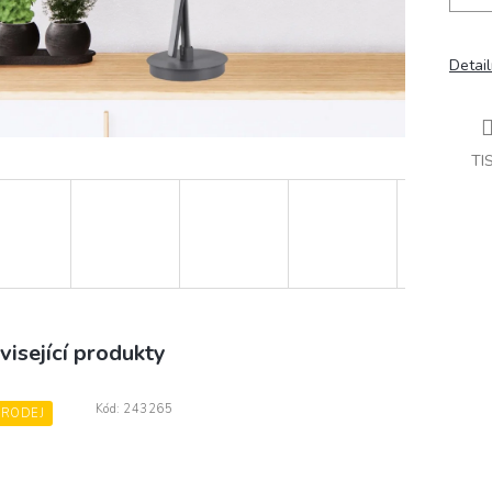
Detail
TI
visející produkty
Kód:
243265
PRODEJ