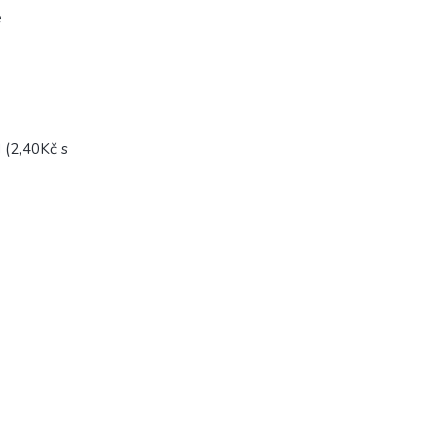
e
 (2,40Kč s