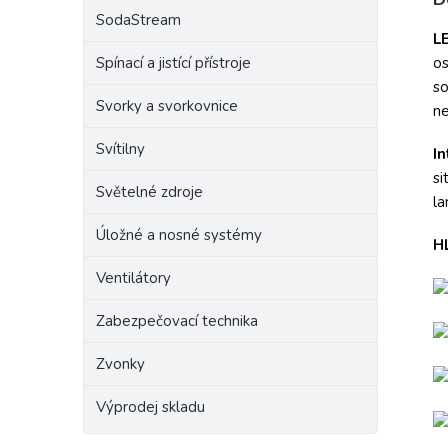
SodaStream
Raba
L
Spínací a jistící přístroje
os
so
Svorky a svorkovnice
ne
Svítilny
In
si
Světelné zdroje
la
Úložné a nosné systémy
H
Ventilátory
Zabezpečovací technika
Zvonky
Výprodej skladu