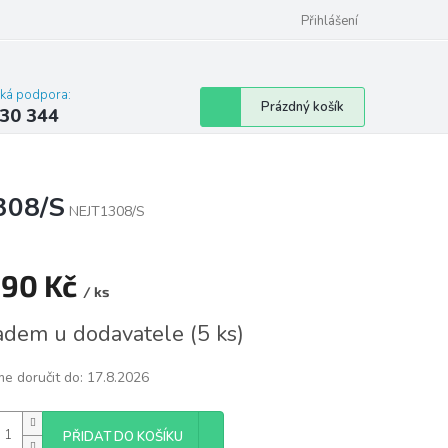
omu nebo bytu
Přihlášení
cká podpora:
Nákupní
Prázdný košík
30 344
košík
308/S
NEJT1308/S
590 Kč
/ ks
á
adem u dodavatele
(
5 ks
)
e doručit do:
17.8.2026
PŘIDAT DO KOŠÍKU