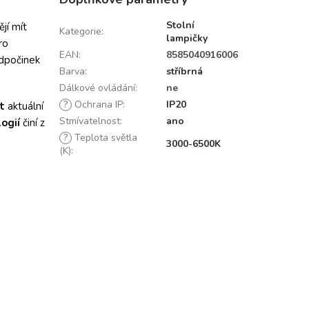
Stolní
ějí mít
Kategorie
:
lampičky
ro
EAN
:
8585040916006
odpočinek
Barva
:
stříbrná
Dálkové ovládání
:
ne
?
Ochrana IP
:
IP20
t
aktuální
Stmívatelnost
:
ano
ogií
činí z
?
Teplota světla
3000-6500K
(K)
: