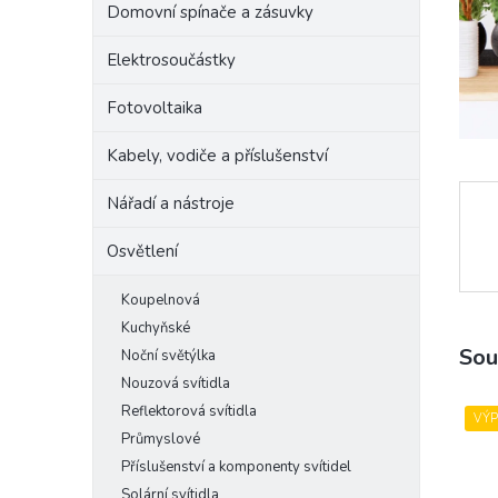
Domovní spínače a zásuvky
e
l
Elektrosoučástky
Fotovoltaika
Kabely, vodiče a příslušenství
Nářadí a nástroje
Osvětlení
Koupelnová
Kuchyňské
Sou
Noční světýlka
Nouzová svítidla
Reflektorová svítidla
VÝ
Průmyslové
Příslušenství a komponenty svítidel
Solární svítidla