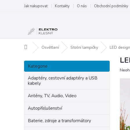
Přejít
Jak nakupovat
Kontakty
O nás
Obchodní podmínky
na
obsah
Domů
Osvětlení
Stolní lampičky
LED design
LE
P
Přeskočit
o
Kategorie
kategorie
Prům
Neoh
s
hodn
t
Adaptéry, cestovní adaptéry a USB
produ
kabely
r
je
a
0,0
Antény, TV, Audio, Video
n
z
5
n
Autopříslušenství
hvězd
í
p
Baterie, zdroje a transformátory
a
n