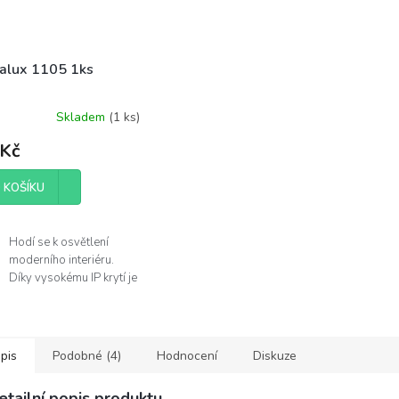
alux 1105 1ks
Skladem
(
1 ks
)
 Kč
 KOŠÍKU
Hodí se k osvětlení
moderního interiéru.
Díky vysokému IP krytí je
můžete použít v
koupelně.
Žárovka není součástí
balení.
pis
Podobné (4)
Hodnocení
Diskuze
obce
etailní popis produktu