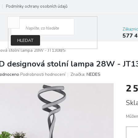
Podmínky ochrany osobních údajů
Jak správně vybrat osvětlení do d
Zákazni
577 4
HLEDAT
ová stolní lampa 28W - JT1308/S
D designová stolní lampa 28W - JT1
ěrné
odnoceno
Podrobnosti hodnocení
Značka:
NEDES
ocení
2 
ktu
Měrn
Skl
cena:
iček.
Můžem