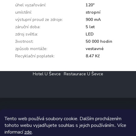
úhel vyzařování
:
120°
umístění
:
stropní
výstupní proud ze zdroje
:
900 mA
záruční doba
:
5 let
zdroj světla
:
LED
životnost
:
50 000 hodin
způsob montáže
:
vestavné
Recyklační poplatek
:
8.47 Kč
Z
Hotel U Ševce
Restaurace U Ševce
á
p
a
t
í
Tento web používá soubory cookie. Dalším procházením
Copyright 2026
Elektro Klesný s.r.o.
. Všechna práva vyhrazena.
tohoto webu vyjadřujete souhlas s jejich používáním.. Více
informací
zde
.
Grafický návrh vytvořil a na Shoptet implementoval
Tomáš Hlad
&