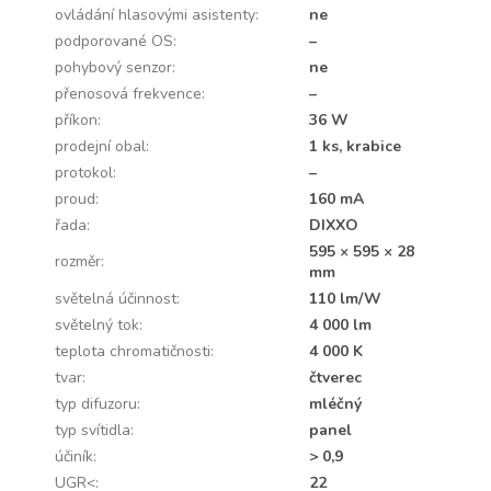
ovládání hlasovými asistenty
:
ne
podporované OS
:
–
pohybový senzor
:
ne
přenosová frekvence
:
–
příkon
:
36 W
prodejní obal
:
1 ks, krabice
protokol
:
–
proud
:
160 mA
řada
:
DIXXO
595 × 595 × 28
rozměr
:
mm
světelná účinnost
:
110 lm/W
světelný tok
:
4 000 lm
teplota chromatičnosti
:
4 000 K
tvar
:
čtverec
typ difuzoru
:
mléčný
typ svítidla
:
panel
účiník
:
> 0,9
UGR<
:
22