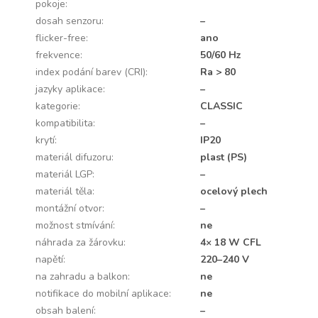
pokoje
:
dosah senzoru
:
–
flicker-free
:
ano
frekvence
:
50/60 Hz
index podání barev (CRI)
:
Ra > 80
jazyky aplikace
:
–
kategorie
:
CLASSIC
kompatibilita
:
–
krytí
:
IP20
materiál difuzoru
:
plast (PS)
materiál LGP
:
–
materiál těla
:
ocelový plech
montážní otvor
:
–
možnost stmívání
:
ne
náhrada za žárovku
:
4× 18 W CFL
napětí
:
220–240 V
na zahradu a balkon
:
ne
notifikace do mobilní aplikace
:
ne
obsah balení
:
–