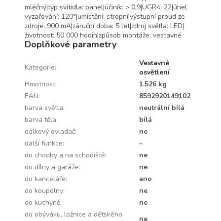
mléčný|typ svítidla: panel|účiník: > 0,9|UGR<: 22|úhel
vyzařování: 120°|umístění: stropní|výstupní proud ze
zdroje: 900 mA|záruční doba: 5 let|zdroj světla: LED|
životnost: 50 000 hodin|způsob montáže: vestavné
Doplňkové parametry
Vestavné
Kategorie
:
osvětlení
Hmotnost
:
1.526 kg
EAN
:
8592920149102
barva světla
:
neutrální bílá
barva těla
:
bílá
dálkový ovladač
:
ne
další funkce
:
–
do chodby a na schodiště
:
ne
do dílny a garáže
:
ne
do kanceláře
:
ano
do koupelny
:
ne
do kuchyně
:
ne
do obýváku, ložnice a dětského
ne