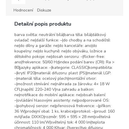
Hodnocení
Diskuze
Detailní popis produktu
barva světla: neutrální bílá|barva těla: bílá|dálkový
ovladač: ne|další funkce: –|do chodby a na schodiště:
ne|do dílny a garáže: ne|do kanceláře: ano|do
koupelny: ne|do kuchyně: ne|do obýváku, ložnice a
dětského pokoje: ne|dosah senzoru: –|flicker-free:
ano|frekvence: 50/60 Hz|index podání barev (CRI): Ra >
80|jazyky aplikace: –|kategorie: CLASSIC|kompatibilita:
–|krytí: IP20|materiál difuzoru: plast (PS)|materiál LGP:
–|materiál těla: ocelový plech|montážní otvor:
–|možnost stmívání: ne|náhrada za žárovku: 4× 18 W
CFL|napětí: 220–240 V|na zahradu a balkon:
ne|notifikace do mobilní aplikace: ne|obsah balení:
–|ovládání hlasovými asistenty: ne|podporované OS:
–|pohybový senzor: ne|přenosová frekvence: –|příkon:
36 W|prodejní obal: 1 ks, krabice|protokol: –|proud: 160
mA|řada: DIXXO|rozměr: 595 × 595 × 28 mm|světelná
účinnost: 110 lm/W|světelný tok: 4 000 lm|teplota
chromatičnosti: 4 000 K|tvar: čtverec|typ difuzoru: