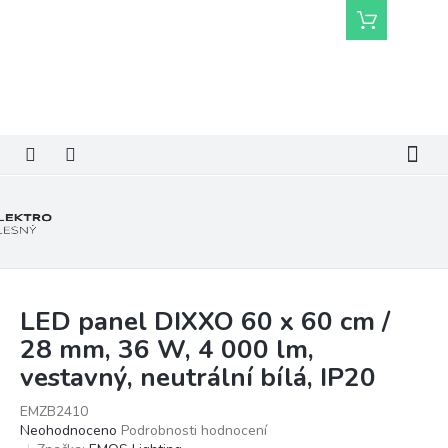
Přejít
Nákupní
na
košík
obsah
LED panel DIXXO 60 x 60 cm /
28 mm, 36 W, 4 000 lm,
vestavný, neutrální bílá, IP20
EMZB2410
Průměrné
Neohodnoceno
Podrobnosti hodnocení