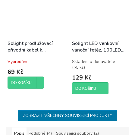
Solight prodlužovací
Solight LED venkovní
přívodní kabel k
vánoční řetěz, 100LED,
vánočním řetězům, 5m
10m, 3m přívod, 8
Vyprodáno
Skladem u dodavatele
funkcí, IP44. 3x AA,
(
>5 ks
)
studená bílá
69 Kč
129 Kč
DO KOŠÍKU
DO KOŠÍKU
ZOBRAZIT VŠECHNY SOUVISEJÍCÍ PRODUKTY
Popis
Podobné (4)
Související soubory (2)