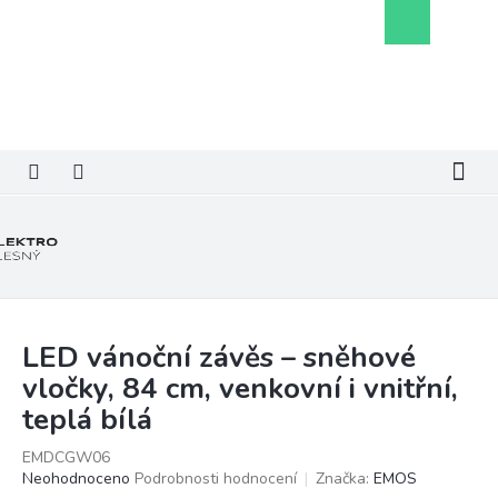
Přejít
Nákupní
na
košík
obsah
LED vánoční závěs – sněhové
vločky, 84 cm, venkovní i vnitřní,
teplá bílá
EMDCGW06
Průměrné
Neohodnoceno
Podrobnosti hodnocení
Značka:
EMOS