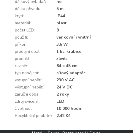
dálkový ovladač
:
ne
délka přívodu
:
5 m
krytí
:
IP44
materiál
:
plast
počet LED
:
8
použití
:
venkovní i vnitřní
příkon
:
3,6 W
prodejní obal
:
1 ks, krabice
produkt
:
závěs
rozměr
:
84 × 45 cm
typ napájení
:
síťový adaptér
vstupní napětí
:
230 V AC
výstupní napětí
:
24 V DC
záruční doba
:
2 roky
zdroj svícení
:
LED
životnost
:
10 000 hodin
Recyklační poplatek
:
2.42 Kč