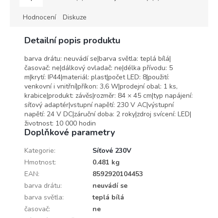
Hodnocení
Diskuze
Detailní popis produktu
barva drátu: neuvádí se|barva světla: teplá bílá|
časovač: ne|dálkový ovladač: ne|délka přívodu: 5
m|krytí: IP44|materiál: plast|počet LED: 8|použití:
venkovní i vnitřní|příkon: 3,6 W|prodejní obal: 1 ks,
krabice|produkt: závěs|rozměr: 84 × 45 cm|typ napájení:
síťový adaptér|vstupní napětí: 230 V AC|výstupní
napětí: 24 V DC|záruční doba: 2 roky|zdroj svícení: LED|
životnost: 10 000 hodin
Doplňkové parametry
Kategorie
:
Síťové 230V
Hmotnost
:
0.481 kg
EAN
:
8592920104453
barva drátu
:
neuvádí se
barva světla
:
teplá bílá
časovač
:
ne