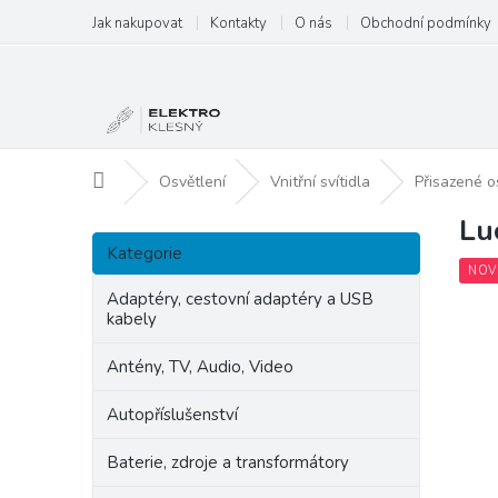
Přejít
Jak nakupovat
Kontakty
O nás
Obchodní podmínky
na
obsah
Domů
Osvětlení
Vnitřní svítidla
Přisazené o
Lu
P
Přeskočit
o
Kategorie
kategorie
s
NOV
t
Adaptéry, cestovní adaptéry a USB
kabely
r
a
Antény, TV, Audio, Video
n
n
Autopříslušenství
í
p
Baterie, zdroje a transformátory
a
n