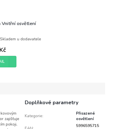
 Vnitřní osvětlení
Skladem u dodavatele
Kč
AIL
Doplňkové parametry
m kovovým
Přisazené
Kategorie
:
r zajišťuje
osvětlení
ím pokoji,
5996595715
EAN
: