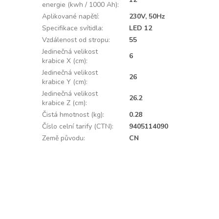
energie (kwh / 1000 Ah)
:
Aplikované napětí
:
230V, 50Hz
Specifikace svítidla
:
LED 12
Vzdálenost od stropu
:
55
Jedinečná velikost
6
krabice X (cm)
:
Jedinečná velikost
26
krabice Y (cm)
:
Jedinečná velikost
26.2
krabice Z (cm)
:
Čistá hmotnost (kg)
:
0.28
Číslo celní tarify (CTN)
:
9405114090
Země původu
:
CN