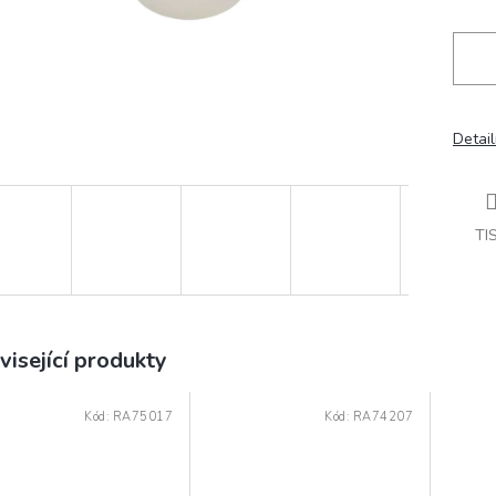
Detail
TI
visející produkty
Kód:
RA75017
Kód:
RA74207