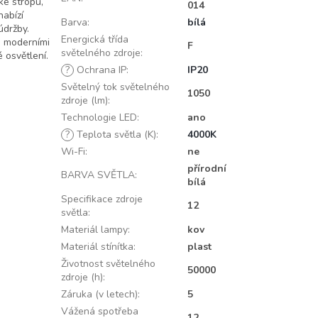
ke stropu,
014
nabízí
Barva
:
bílá
údržby.
Energická třída
i moderními
F
světelného zdroje
:
 osvětlení.
?
Ochrana IP
:
IP20
Světelný tok světelného
1050
zdroje (lm)
:
Technologie LED
:
ano
?
Teplota světla (K)
:
4000K
Wi-Fi
:
ne
přírodní
BARVA SVĚTLA
:
bílá
Specifikace zdroje
12
světla
:
Materiál lampy
:
kov
Materiál stínítka
:
plast
Životnost světelného
50000
zdroje (h)
:
Záruka (v letech)
:
5
Vážená spotřeba
12