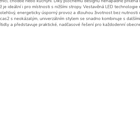
žnici, chodbě nebo kuchyni. Díky plochému designu nenápadně přiléhá 
ž je ideální i pro místnosti s nižšími stropy. Vestavěná LED technologie 
olehlivý, energeticky úsporný provoz a dlouhou životnost bez nutnosti 
cas2 s neokázalým, univerzálním stylem se snadno kombinuje s dalším
ítidly a představuje praktické, nadčasové řešení pro každodenní obecné