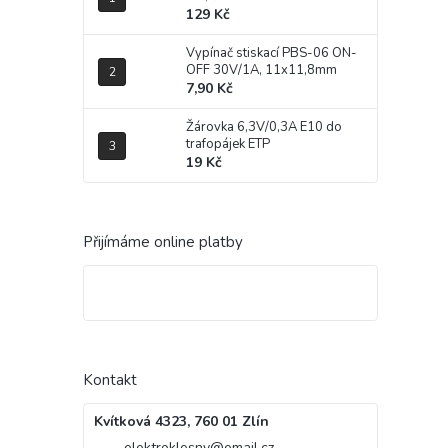
129 Kč
Vypínač stiskací PBS-06 ON-
OFF 30V/1A, 11x11,8mm
7,90 Kč
Žárovka 6,3V/0,3A E10 do
trafopájek ETP
19 Kč
Přijímáme online platby
Kontakt
Kvítková 4323, 760 01 Zlín
elektroklesny
@
email.cz