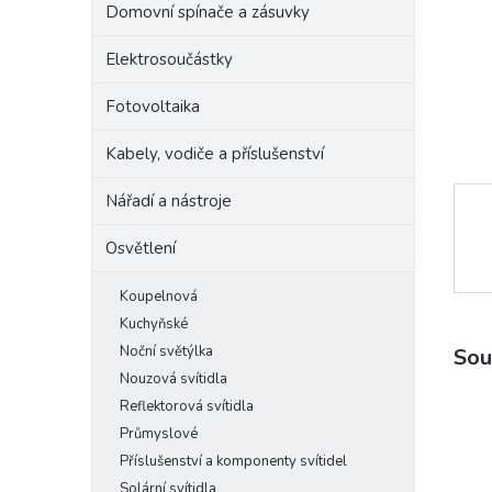
Domovní spínače a zásuvky
e
l
Elektrosoučástky
Fotovoltaika
Kabely, vodiče a příslušenství
Nářadí a nástroje
Osvětlení
Koupelnová
Kuchyňské
Noční světýlka
Sou
Nouzová svítidla
Reflektorová svítidla
Průmyslové
Příslušenství a komponenty svítidel
Solární svítidla