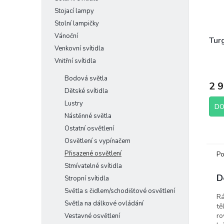
Stojací lampy
Stolní lampičky
Vánoční
Turg
Venkovní svítidla
Vnitřní svítidla
Bodová světla
2 
Dětské svítidla
Lustry
DO
Nástěnné světla
Ostatní osvětlení
Osvětlení s vypínačem
Přisazené osvětlení
Po
Stmívatelné svítidla
D
Stropní svítidla
Světla s čidlem/schodišťové osvětlení
Rá
Světla na dálkové ovládání
tě
ro
Vestavné osvětlení