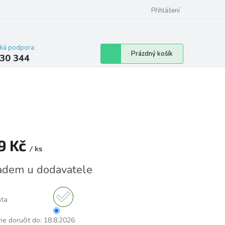
omu nebo bytu
Přihlášení
cká podpora:
Nákupní
Prázdný košík
30 344
košík
9 Kč
/ ks
á
adem u dodavatele
nta
e doručit do:
18.8.2026