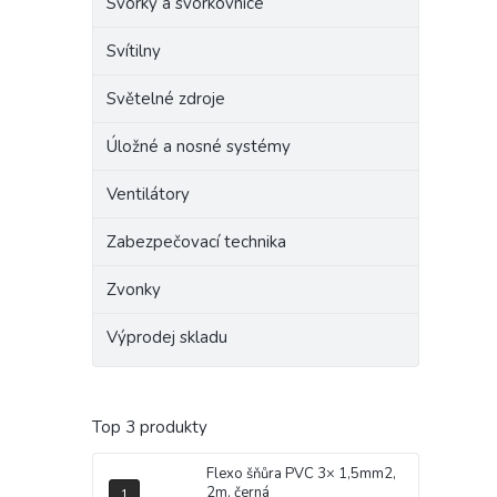
Svorky a svorkovnice
Svítilny
Světelné zdroje
Úložné a nosné systémy
Ventilátory
Zabezpečovací technika
Zvonky
Výprodej skladu
Top 3 produkty
Flexo šňůra PVC 3× 1,5mm2,
2m, černá