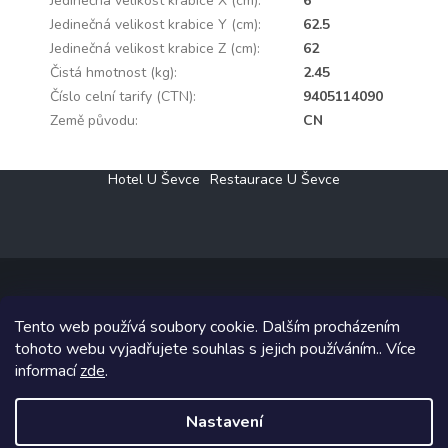
Jedinečná velikost krabice X (cm)
:
6
Jedinečná velikost krabice Y (cm)
:
62.5
Jedinečná velikost krabice Z (cm)
:
62
Čistá hmotnost (kg)
:
2.45
Číslo celní tarify (CTN)
:
9405114090
Země původu
:
CN
Z
Hotel U Ševce
Restaurace U Ševce
á
p
a
t
í
Tento web používá soubory cookie. Dalším procházením
Copyright 2026
Elektro Klesný s.r.o.
. Všechna práva vyhrazena.
tohoto webu vyjadřujete souhlas s jejich používáním.. Více
informací
zde
.
Grafický návrh vytvořil a na Shoptet implementoval
Tomáš Hlad
&
Shoptetak.cz
.
Nastavení