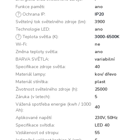
Funkce paměti
:
ano
?
Ochrana IP
:
IP20
Světelný tok světelného zdroje (lm)
:
3900
Technologie LED
:
ano
?
Teplota světla (K)
:
3000-6500K
Wi-Fi
:
ne
Změna teploty světla
:
ano
BARVA SVĚTLA
:
variabilní
Specifikace zdroje světla
:
40
Materiál lampy
:
kov/ dřevo
Materiál stínítka
:
plast
Životnost světelného zdroje (h)
:
25000
Záruka (v letech)
:
5
Vážená spotřeba energie (kwh / 1000
40
Ah)
:
Aplikované napětí
:
230V, 50Hz
Specifikace svítidla
:
LED 40
Vzdálenost od stropu
:
55