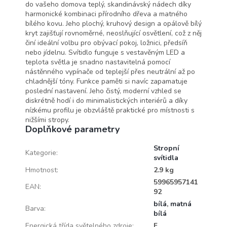
do vašeho domova teplý, skandinávský nádech díky
harmonické kombinaci přírodního dřeva a matného
bílého kovu. Jeho plochý, kruhový design a opálově bílý
kryt zajišťují rovnoměrné, neoslňující osvětlení, což z něj
činí ideální volbu pro obývací pokoj, ložnici, předsíň
nebo jídelnu. Svítidlo funguje s vestavěným LED a
teplota světla je snadno nastavitelná pomocí
nástěnného vypínače od teplejší přes neutrální až po
chladnější tóny. Funkce paměti si navíc zapamatuje
poslední nastavení. Jeho čistý, moderní vzhled se
diskrétně hodí i do minimalistických interiérů a díky
nízkému profilu je obzvláště praktické pro místnosti s
nižšími stropy.
Doplňkové parametry
Stropní
Kategorie
:
svítidla
Hmotnost
:
2.9 kg
59965957141
EAN
:
92
bílá
,
matná
Barva
:
bílá
Energická třída světelného zdroje
:
F