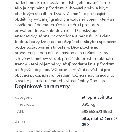
nádechem skandinávského stylu: jeho matně černé
tělo je doplněno přírodními dubovými prvky a bílým
plastovým stínidlem. Dva, vzájemně se prolínající,
obdélníky vytvářejí grafický a vzdušný dojem, který se
skvěle hodí do moderních interiérů i prostor s
převahou dřeva. Zabudované LED poskytuje
energeticky účinné, rovnoměrné a neoslňující světlo;
teplotu barvy lze snadno přizpůsobit skrytou spínačem
podle požadované atmosféry. Díky plochému
provedení je ideální i pro místnosti s nižšími stropy.
Dřevěný lamelový vložek přináší do prostoru aktuální
trendy, které příjemně vyvažují moderní linie přírodním
a hřejivým dojmem. Výborné centrální osvětlení pro
obývací pokoj, jídelnu, předsíň, ložnici nebo pracovnu.
Noxelle je unikátní model z vlastní dílny Rábalux.
Doplňkové parametry
Kategorie
:
Stropní svítidla
Hmotnost
:
0.91 kg
EAN
:
5996595714550
bílá
,
matná černá/
Barva
:
dub
Energická třída světelného zdroje
:
G