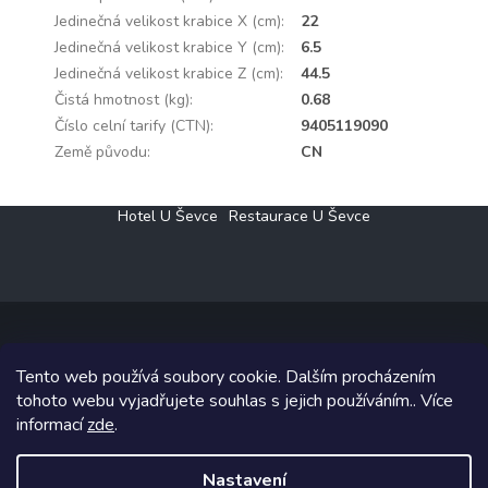
Jedinečná velikost krabice X (cm)
:
22
Jedinečná velikost krabice Y (cm)
:
6.5
Jedinečná velikost krabice Z (cm)
:
44.5
Čistá hmotnost (kg)
:
0.68
Číslo celní tarify (CTN)
:
9405119090
Země původu
:
CN
Z
Hotel U Ševce
Restaurace U Ševce
á
p
a
t
í
Tento web používá soubory cookie. Dalším procházením
Copyright 2026
Elektro Klesný s.r.o.
. Všechna práva vyhrazena.
tohoto webu vyjadřujete souhlas s jejich používáním.. Více
informací
zde
.
Grafický návrh vytvořil a na Shoptet implementoval
Tomáš Hlad
&
Shoptetak.cz
.
Nastavení