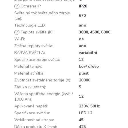
?
Ochrana IP
:
IP20
Světelný tok světelného zdroje
670
(lm)
:
Technologie LED
:
ano
?
Teplota světla (K)
:
3000, 4500, 6000
Wi-Fi
:
ne
Změna teploty světla
:
ano
BARVA SVĚTLA
:
variabilní
Specifikace zdroje světla
:
12
Materiál lampy
:
kov/ dřevo
Materiál stínítka
:
plast
Životnost světelného zdroje (h)
:
20000
Záruka (v letech)
:
5
Vážená spotřeba energie (kwh /
12
1000 Ah)
:
Aplikované napětí
:
230V, 50Hz
Specifikace svítidla
:
LED 12
Vzdálenost od stropu
:
45
Délka produktu X (mm)
:
425