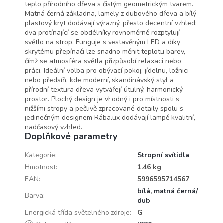
teplo přírodního dřeva s čistým geometrickým tvarem.
Matná černá základna, lamely z dubového dřeva a bílý
plastový kryt dodávají výrazný, přesto decentní vzhled;
dva protínající se obdélníky rovnoměrně rozptylují
světlo na strop. Funguje s vestavěným LED a díky
skrytému přepínači lze snadno měnit teplotu barev,
čímž se atmosféra světla přizpůsobí relaxaci nebo
práci. Ideální volba pro obývací pokoj, jídelnu, ložnici
nebo předsíň, kde moderní, skandinávský styl a
přírodní textura dřeva vytvářejí útulný, harmonický
prostor. Plochý design je vhodný i pro místnosti s
nižšími stropy a pečlivě zpracované detaily spolu s
jedinečným designem Rábalux dodávají lampě kvalitní,
nadčasový vzhled.
Doplňkové parametry
Kategorie
:
Stropní svítidla
Hmotnost
:
1.46 kg
EAN
:
5996595714567
bílá
,
matná černá/
Barva
:
dub
Energická třída světelného zdroje
:
G