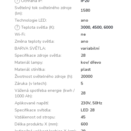
?
Ochrana IP
:
IP20
Světelný tok světelného zdroje
1580
(lm)
:
Technologie LED
:
ano
?
Teplota světla (K)
:
3000, 4500, 6000
Wi-Fi
:
ne
Změna teploty světla
:
ano
BARVA SVĚTLA
:
variabilní
Specifikace zdroje světla
:
28
Materiál lampy
:
kov/ dřevo
Materiál stínítka
:
plast
Životnost světelného zdroje (h)
:
20000
Záruka (v letech)
:
5
Vážená spotřeba energie (kwh /
28
1000 Ah)
:
Aplikované napětí
:
230V, 50Hz
Specifikace svítidla
:
LED 28
Vzdálenost od stropu
:
45
Délka produktu X (mm)
:
600