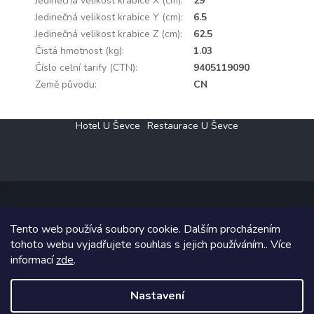
Jedinečná velikost krabice X (cm)
:
29
Jedinečná velikost krabice Y (cm)
:
6.5
Jedinečná velikost krabice Z (cm)
:
62.5
Čistá hmotnost (kg)
:
1.03
Číslo celní tarify (CTN)
:
9405119090
Země původu
:
CN
Z
Hotel U Ševce
Restaurace U Ševce
á
p
a
t
í
Tento web používá soubory cookie. Dalším procházením
Copyright 2026
Elektro Klesný s.r.o.
. Všechna práva vyhrazena.
tohoto webu vyjadřujete souhlas s jejich používáním.. Více
informací
zde
.
Grafický návrh vytvořil a na Shoptet implementoval
Tomáš Hlad
&
Shoptetak.cz
.
Nastavení