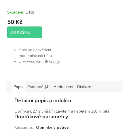
Skladem
(
1 ks
)
50 Kč
DO KOŠÍKU
Hodí se k osvětlení
moderního interiéru.
Díky vysokému IP krytí je
můžete použít v
koupelně.
Žárovka není součástí
balení.
Popis
Podobné (4)
Hodnocení
Diskuze
Výrobce
Detailní popis produktu
Rabalux
Objímka E27 s vnějším závitem a kabelem 10cm, bílá
Doplňkové parametry
Kategorie
:
Objímky a patice