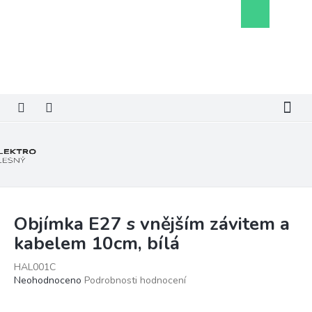
Přejít
Nákupní
na
košík
obsah
Objímka E27 s vnějším závitem a
kabelem 10cm, bílá
HAL001C
Průměrné
Neohodnoceno
Podrobnosti hodnocení
hodnocení
produktu