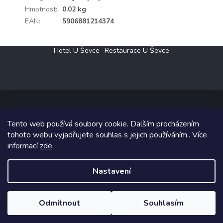
Hmotnost
:
0.02 kg
EAN
:
5906881214374
Z
Hotel U Ševce
Restaurace U Ševce
á
p
a
t
í
Tento web používá soubory cookie. Dalším procházením
Copyright 2026
Elektro Klesný s.r.o.
. Všechna práva vyhrazena.
tohoto webu vyjadřujete souhlas s jejich používáním.. Více
informací
zde
.
Grafický návrh vytvořil a na Shoptet implementoval
Tomáš Hlad
&
Shoptetak.cz
.
Nastavení
Vytvořil Shoptet
Odmítnout
Souhlasím