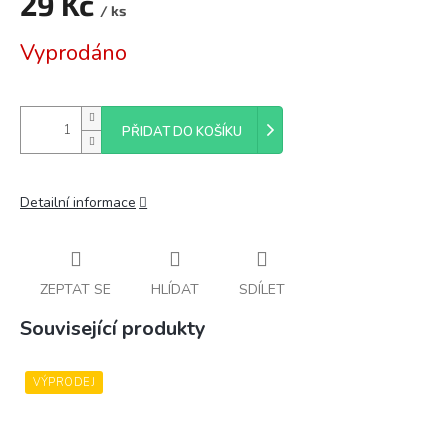
29 Kč
/ ks
Měrná
Vyprodáno
cena:
PŘIDAT DO KOŠÍKU
Detailní informace
ZEPTAT SE
HLÍDAT
SDÍLET
Související produkty
VÝPRODEJ