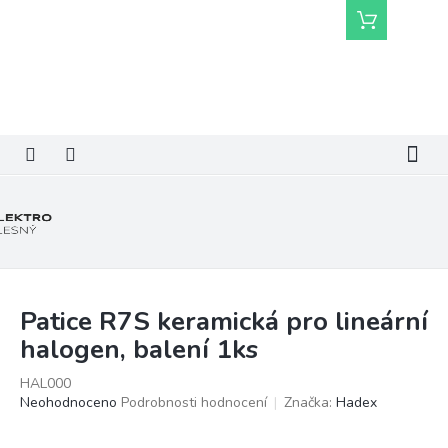
Přejít
Nákupní
na
košík
obsah
Patice R7S keramická pro lineární
halogen, balení 1ks
HAL000
Průměrné
Neohodnoceno
Podrobnosti hodnocení
Značka:
Hadex
hodnocení
produktu