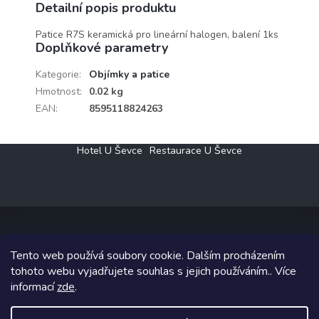
Detailní popis produktu
Rabalux
Patice R7S keramická pro lineární halogen, balení 1ks
Doplňkové parametry
Kategorie
:
Objímky a patice
Hmotnost
:
0.02 kg
EAN
:
8595118824263
Z
Hotel U Ševce
Restaurace U Ševce
á
p
a
t
í
Tento web používá soubory cookie. Dalším procházením
Copyright 2026
Elektro Klesný s.r.o.
. Všechna práva vyhrazena.
tohoto webu vyjadřujete souhlas s jejich používáním.. Více
informací
zde
.
Grafický návrh vytvořil a na Shoptet implementoval
Tomáš Hlad
&
Shoptetak.cz
.