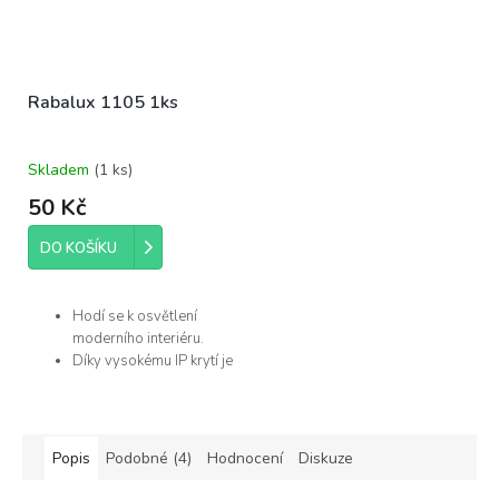
Rabalux 1105 1ks
Skladem
(
1 ks
)
50 Kč
DO KOŠÍKU
Hodí se k osvětlení
moderního interiéru.
Díky vysokému IP krytí je
můžete použít v
koupelně.
Žárovka není součástí
balení.
Popis
Podobné (4)
Hodnocení
Diskuze
Výrobce