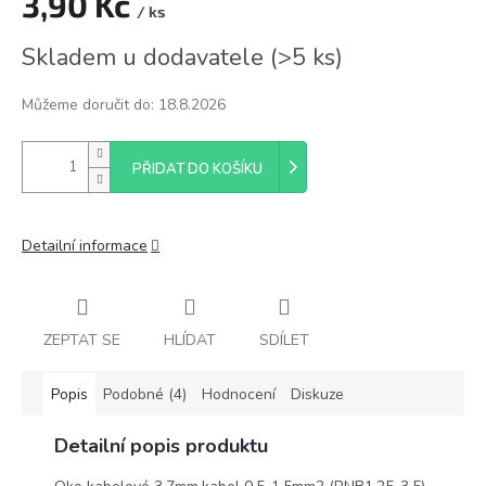
3,90 Kč
/ ks
Měrná
Skladem u dodavatele
(
>5 ks
)
cena:
Můžeme doručit do:
18.8.2026
PŘIDAT DO KOŠÍKU
Detailní informace
ZEPTAT SE
HLÍDAT
SDÍLET
Popis
Podobné (4)
Hodnocení
Diskuze
Detailní popis produktu