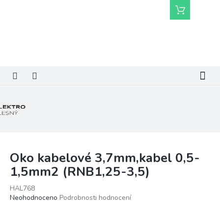
Přejít
Nákupní
na
košík
obsah
Oko kabelové 3,7mm,kabel 0,5-
1,5mm2 (RNB1,25-3,5)
HAL768
Průměrné
Neohodnoceno
Podrobnosti hodnocení
hodnocení
produktu