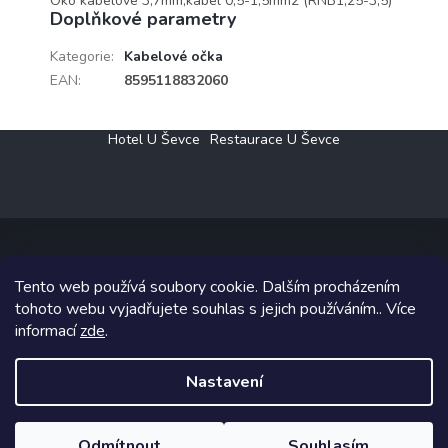
Oko kabelové 3,7mm,kabel 0,5-1,5mm2 (RNB1,25-3,5)
Doplňkové parametry
Kategorie
:
Kabelové očka
EAN
:
8595118832060
Z
Hotel U Ševce
Restaurace U Ševce
á
p
a
t
í
Tento web používá soubory cookie. Dalším procházením
Copyright 2026
Elektro Klesný s.r.o.
. Všechna práva vyhrazena.
tohoto webu vyjadřujete souhlas s jejich používáním.. Více
informací
zde
.
Grafický návrh vytvořil a na Shoptet implementoval
Tomáš Hlad
&
Shoptetak.cz
.
Nastavení
Vytvořil Shoptet
Odmítnout
Souhlasím